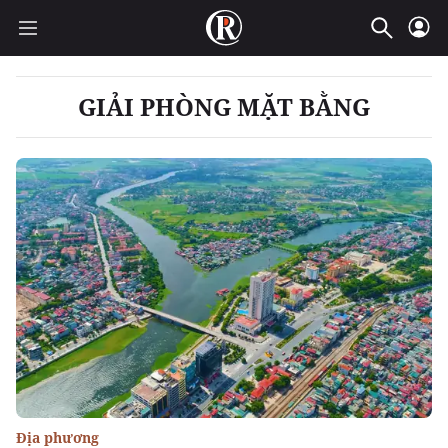
GIẢI PHÒNG MẶT BẰNG
Địa phương