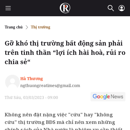
Trang chủ
Thị trường
Gỡ khó thị trường bất động sản phải
trên tinh thần “lợi ích hài hoà, rủi ro
chia sẻ“
Hà Thương
ngthuongreatimes@gmail.com
Thứ Sáu, 03/03/2023 - 09:00
Không nên đặt nặng việc "cứu" hay "không
cứu" thị trường BĐS mà chỉ nên xem những
chính sách của Nhà nước là nhiệm vụ cần thiết