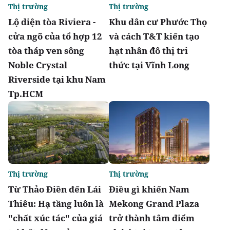
Thị trường
Thị trường
Lộ diện tòa Riviera -
Khu dân cư Phước Thọ
cửa ngõ của tổ hợp 12
và cách T&T kiến tạo
tòa tháp ven sông
hạt nhân đô thị tri
Noble Crystal
thức tại Vĩnh Long
Riverside tại khu Nam
Tp.HCM
Thị trường
Thị trường
Từ Thảo Điền đến Lái
Điều gì khiến Nam
Thiêu: Hạ tầng luôn là
Mekong Grand Plaza
"chất xúc tác" của giá
trở thành tâm điểm