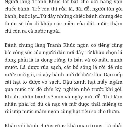
Người làng Tranh Khúc tất bật cho đời hàng vạn
chiếc bánh. Trẻ con thì rửa lá, đãi đỗ, người lớn gói
bánh, buộc lạt...Từ đây những chiếc bánh chưng dẻo
thơm sẽ tỏa đi khắp các miền của đất nước, thậm
chí còn ra cả nước ngoài.
Bánh chưng làng Tranh Khúc ngon có tiếng cũng
bởi công sức của người dân nơi đây. Từ khâu chọn lá
dong phải là lá dong rừng, to bản và có mầu xanh
mướt. Lá được rửa sạch, cắt bỏ sống lá rồi để ráo
nước mới gói, có vậy bánh mới để được lâu. Gạo nếp
cái hạt to được vo sạch. Đậu xanh hạt mẩy ngâm
qua nước rồi đồ chín kỹ, nghiền nhỏ trước khi gói.
Khi ăn nhân bánh sẽ mịn và ngậy mùi đỗ. Thịt làm
nhân phải có đủ cả nạc và mỡ được thái miếng to
rồi ướp nước mắm ngon cùng hạt tiêu sọ cho thơm.
Khâu gói bánh chưng cũng khá quan trọng. Lá phải