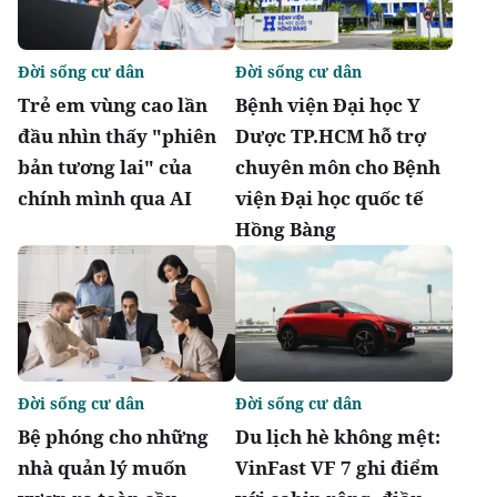
Đời sống cư dân
Đời sống cư dân
Trẻ em vùng cao lần
Bệnh viện Đại học Y
đầu nhìn thấy "phiên
Dược TP.HCM hỗ trợ
bản tương lai" của
chuyên môn cho Bệnh
chính mình qua AI
viện Đại học quốc tế
Hồng Bàng
Đời sống cư dân
Đời sống cư dân
Bệ phóng cho những
Du lịch hè không mệt:
nhà quản lý muốn
VinFast VF 7 ghi điểm