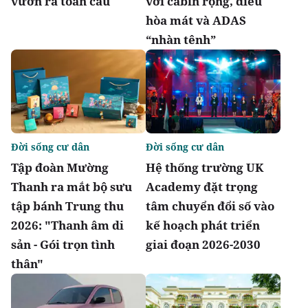
vươn ra toàn cầu
với cabin rộng, điều
hòa mát và ADAS
“nhàn tênh”
Đời sống cư dân
Đời sống cư dân
Tập đoàn Mường
Hệ thống trường UK
Thanh ra mắt bộ sưu
Academy đặt trọng
tập bánh Trung thu
tâm chuyển đổi số vào
2026: "Thanh âm di
kế hoạch phát triển
sản - Gói trọn tình
giai đoạn 2026-2030
thân"