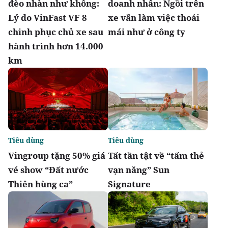
đèo nhàn như không:
doanh nhân: Ngồi trên
Lý do VinFast VF 8
xe vẫn làm việc thoải
chinh phục chủ xe sau
mái như ở công ty
hành trình hơn 14.000
km
Tiêu dùng
Tiêu dùng
Vingroup tặng 50% giá
Tất tần tật về “tấm thẻ
vé show “Đất nước
vạn năng” Sun
Thiên hùng ca”
Signature