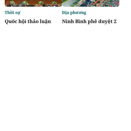
Thời sự
Địa phương
Quốc hội thảo luận
Ninh Bình phê duyệt 2
Luật sửa đổi, bổ sung
khu tái định cư hơn
một số điều của 10 luật
123 tỷ đồng
có liên quan đến nông
nghiệp và môi trường
Chia sẻ
Thích
3.7k
Thị trường
Thị trường
Dòng tiền dịch chuyển
The Rey Edition - Điểm
về Nam Đà Nẵng trong
sáng của thị trường
chu kỳ tăng trưởng
căn hộ nội đô