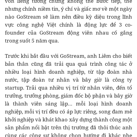
vốn liếng tưởng chừng không thể bước tiếp, thế
nhưng chính niềm tin, ý chí và giấc mơ về một ngày
nào GoStream sẽ làm nên điều kỳ diệu trong lĩnh
vực công nghệ Việt chính là động lực để 3 co-
founder của GoStream động viên nhau cố gắng
trong suốt 5 năm qua.
Trước khi bắt đầu với GoStream, anh Liêm cho biết
bản thân cũng đã trải qua quá trình công tác ở
nhiều loại hình doanh nghiệp, từ tập đoàn nhà
nước, tập đoàn tư nhân và bây giờ là công ty
startup. Trải qua nhiều vị trí từ nhân viên, đến tổ
trưởng, trưởng phòng, giám đốc bộ phận và bây giờ
là thành viên sáng lập… mỗi loại hình doanh
nghiệp, mỗi vị trí đều có áp lực riêng, song đam mê
khởi nghiệp và khát khao xây dựng thành công một
sản phẩm nổi bật trên thị trường đã thôi thúc anh
cùng các cộng sự không chọn hướng đi khác nhẹ