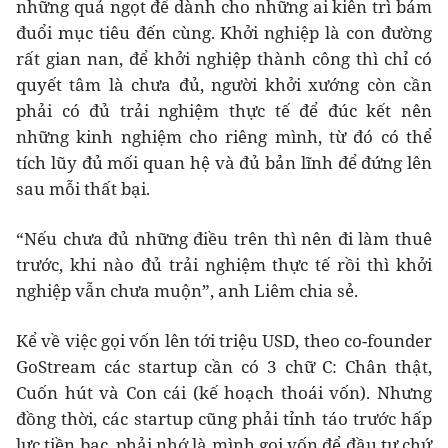
những quả ngọt để dành cho những ai kiên trì bám
đuổi mục tiêu đến cùng. Khởi nghiệp là con đường
rất gian nan, để khởi nghiệp thành công thì chỉ có
quyết tâm là chưa đủ, người khởi xướng còn cần
phải có đủ trải nghiệm thực tế để đúc kết nên
những kinh nghiệm cho riêng mình, từ đó có thể
tích lũy đủ mối quan hệ và đủ bản lĩnh để đứng lên
sau mỗi thất bại.
“Nếu chưa đủ những điều trên thì nên đi làm thuê
trước, khi nào đủ trải nghiệm thực tế rồi thì khởi
nghiệp vẫn chưa muộn”, anh Liêm chia sẻ.
Kể về việc gọi vốn lên tới triệu USD, theo co-founder
GoStream các startup cần có 3 chữ C: Chân thật,
Cuốn hút và Con cái (kế hoạch thoái vốn). Nhưng
đồng thời, các startup cũng phải tỉnh táo trước hấp
lực tiền bạc, phải nhớ là mình gọi vốn để đầu tư chứ