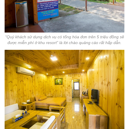
“Quý khách sử dụng dịch vụ có tổng hóa đơn trên 5 triệu đồng sẽ
được miễn phí ở khu resort” là lời chào quảng cáo rất hấp dẫn.