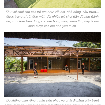
Khu vui chơi cho các trẻ em như: Hồ bơi, nhà bóng, cầu trượt…
được trang trí rất đẹp mắt. Với nhiều trò chơi dân dã như đánh
đu, cưỡi trâu trên đồng cỏ, sân bóng mini, vườn thú, đây là nơi
luôn được các em nhỏ yêu thích.
Do không gian rộng, nhân viên phục vụ phải đi bằng giày trượt
patin, điều này cũng tạo nên một phong cách phục vụ rất chuyên