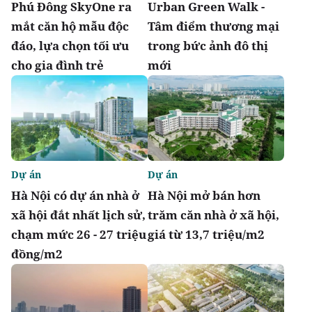
Phú Đông SkyOne ra
Urban Green Walk -
mắt căn hộ mẫu độc
Tâm điểm thương mại
đáo, lựa chọn tối ưu
trong bức ảnh đô thị
cho gia đình trẻ
mới
Dự án
Dự án
Hà Nội có dự án nhà ở
Hà Nội mở bán hơn
xã hội đắt nhất lịch sử,
trăm căn nhà ở xã hội,
chạm mức 26 - 27 triệu
giá từ 13,7 triệu/m2
đồng/m2