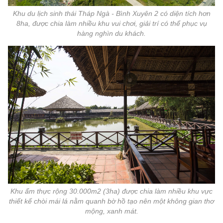
Khu du lịch sinh thái Tháp Ngà - Bình Xuyên 2 có diện tích hơn
8ha, được chia làm nhiều khu vui chơi, giải trí có thể phục vụ
hàng nghìn du khách.
Khu ẩm thực rộng 30.000m2 (3ha) được chia làm nhiều khu vực
thiết kế chòi mái lá nằm quanh bờ hồ tạo nên một không gian thơ
mộng, xanh mát.