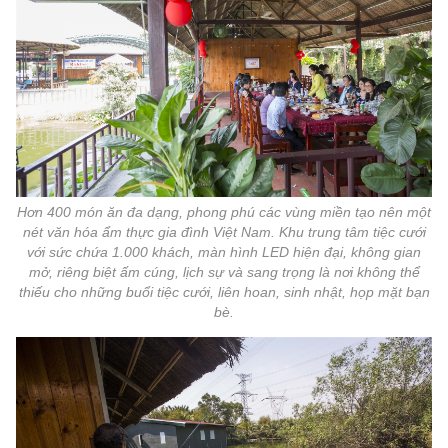
Hơn 400 món ăn đa dạng, phong phú các vùng miền tạo nên một
nét văn hóa ẩm thực gia đình Việt Nam. Khu trung tâm tiệc cưới
với sức chứa 1.000 khách, màn hình LED hiện đại, không gian
mở, riêng biệt ấm cúng, lịch sự và sang trọng là nơi không thể
thiếu cho những buổi tiệc cưới, liên hoan, sinh nhật, họp mặt bạn
bè.