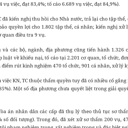
 vụ việc, đạt 83,4%; tố cáo 6.689 vụ việc, đạt 84,9%).
 đã kiến nghị thu hồi cho Nhà nước, trả lại cho tập thể,
bảo quyền lợi cho 1.802 tập thể, cá nhân; kiến nghị xử 
 quan điều tra 9 vụ.
 và các bộ, ngành, địa phương cũng tiến hành 1.326 c
luật về khiếu nại, tố cáo tại 2.201 cơ quan, tổ chức, đơn
điểm rút kinh nghiệm 470 tổ chức, 901 cá nhân, xử lý k
vụ việc KN, TC thuộc thẩm quyền tuy đã có nhiều cố gắng
85%). Một số địa phương chưa quyết liệt trong giải quyế
Tòa án nhân dân các cấp đã thụ lý theo thủ tục sơ thẩ
% số đối tượng). Trong đó, đã xét xử sơ thẩm 200 vụ, 4
ệ tội phạm nghiêm trọng, rất nghiêm trọng và đặc biệt 