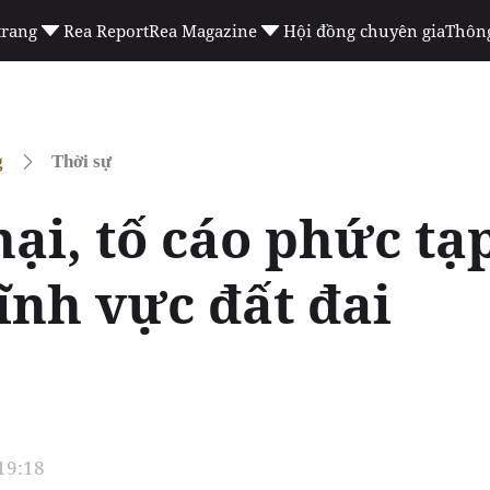
trang
Rea Report
Rea Magazine
Hội đồng chuyên gia
Thông
g
Thời sự
ại, tố cáo phức tạ
ĩnh vực đất đai
 19:18