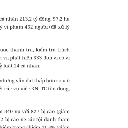
 cá nhân 213,2 tỷ đồng, 97,2 ha
lý vi phạm 462 người (đã xử lý
uộc thanh tra, kiểm tra trách
 vị; phát hiện 533 đơn vị có vi
ỷ luật 14 cá nhân.
 nhưng vẫn đạt thấp hơn so với
t các vụ việc KN, TC tồn đọng,
m 340 vụ với 827 bị cáo (giảm
72 bị cáo về các tội danh tham
nghiêm trọng chiếm 41,5% (giảm