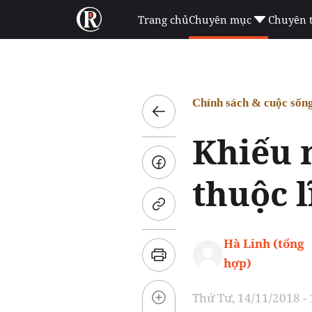
Trang chủ
Chuyên mục
Chuyên 
Chính sách & cuộc sốn
Khiếu n
thuộc l
Hà Linh (tổng
hợp)
Thứ Tư, 14/11/2018 -