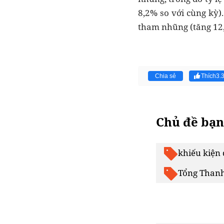
8,2% so với cùng kỳ)
tham nhũng (tăng 12,
Chia sẻ
Thích
3.
Chủ đề bạn
khiếu kiện 
Tổng Thanh