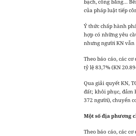
bạch, công bằng… Bên
của pháp luật tiếp cô
Ý thức chấp hành phá
hợp có những yêu cầu
nhưng người KN vẫn c
Theo báo cáo, các cơ
tỷ lệ 83,7% (KN 20.894
Qua giải quyết KN, TC
đất; khôi phục, đảm 
372 người), chuyển cơ
Một số địa phương c
Theo báo cáo, các cơ