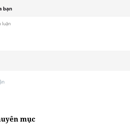
a bạn
ận
huyên mục