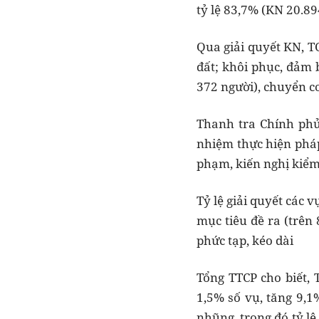
tỷ lệ 83,7% (KN 20.894
Qua giải quyết KN, TC
đất; khôi phục, đảm 
372 người), chuyển cơ
Thanh tra Chính phủ
nhiệm thực hiện pháp 
phạm, kiến nghị kiểm 
Tỷ lệ giải quyết các 
mục tiêu đề ra (trên 
phức tạp, kéo dài
Tổng TTCP cho biết, 
1,5% số vụ, tăng 9,1
nhũng, trong đó tỷ l