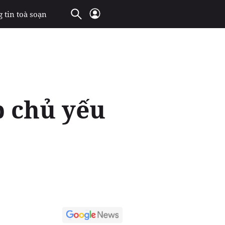
 tin toà soạn
p chủ yếu