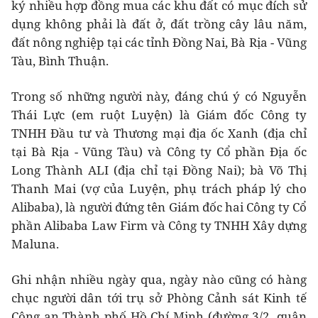
ký nhiều hợp đồng mua các khu đất có mục đích sử
dụng không phải là đất ở, đất trồng cây lâu năm,
đất nông nghiệp tại các tỉnh Đồng Nai, Bà Rịa - Vũng
Tàu, Bình Thuận.
Trong số những người này, đáng chú ý có Nguyễn
Thái Lực (em ruột Luyện) là Giám đốc Công ty
TNHH Đầu tư và Thương mại địa ốc Xanh (địa chỉ
tại Bà Rịa - Vũng Tàu) và Công ty Cổ phần Địa ốc
Long Thành ALI (địa chỉ tại Đồng Nai); bà Võ Thị
Thanh Mai (vợ của Luyện, phụ trách pháp lý cho
Alibaba), là người đứng tên Giám đốc hai Công ty Cổ
phần Alibaba Law Firm và Công ty TNHH Xây dựng
Maluna.
Ghi nhận nhiều ngày qua, ngày nào cũng có hàng
chục người dân tới trụ sở Phòng Cảnh sát Kinh tế
Công an Thành phố Hồ Chí Minh (đường 3/2, quận