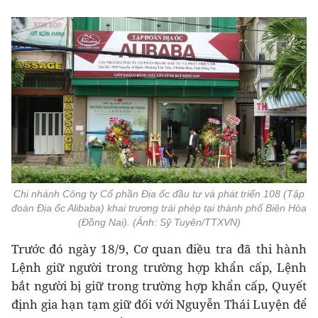
Chi nhánh Công ty Cổ phần Địa ốc đầu tư và phát triển 108 (Tập
đoàn Địa ốc Alibaba) khai trương trái phép tại thành phố Biên Hòa
(Đồng Nai). (Ảnh: Sỹ Tuyên/TTXVN)
Trước đó ngày 18/9, Cơ quan điều tra đã thi hành
Lệnh giữ người trong trường hợp khẩn cấp, Lệnh
bắt người bị giữ trong trường hợp khẩn cấp, Quyết
định gia hạn tạm giữ đối với Nguyễn Thái Luyện để