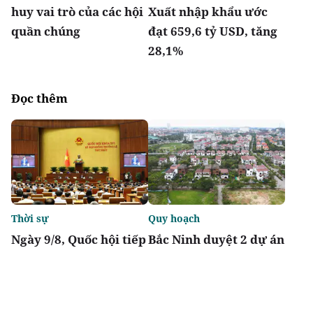
huy vai trò của các hội
Xuất nhập khẩu ước
quần chúng
đạt 659,6 tỷ USD, tăng
28,1%
Đọc thêm
Thời sự
Quy hoạch
Ngày 9/8, Quốc hội tiếp
Bắc Ninh duyệt 2 dự án
tục thảo luận về hai dự
nhà ở xã hội tổng vốn
án luật liên quan đến
gần 2.000 tỷ tại
lĩnh vực tài chính,
phường Vũ Ninh, Nam