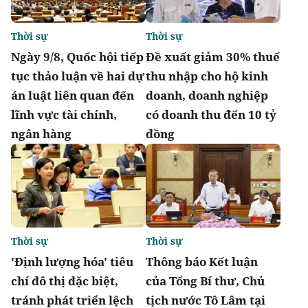
Thời sự
Thời sự
Ngày 9/8, Quốc hội tiếp
Đề xuất giảm 30% thuế
tục thảo luận về hai dự
thu nhập cho hộ kinh
án luật liên quan đến
doanh, doanh nghiệp
lĩnh vực tài chính,
có doanh thu đến 10 tỷ
ngân hàng
đồng
Thời sự
Thời sự
'Định lượng hóa' tiêu
Thông báo Kết luận
chí đô thị đặc biệt,
của Tổng Bí thư, Chủ
tránh phát triển lệch
tịch nước Tô Lâm tại