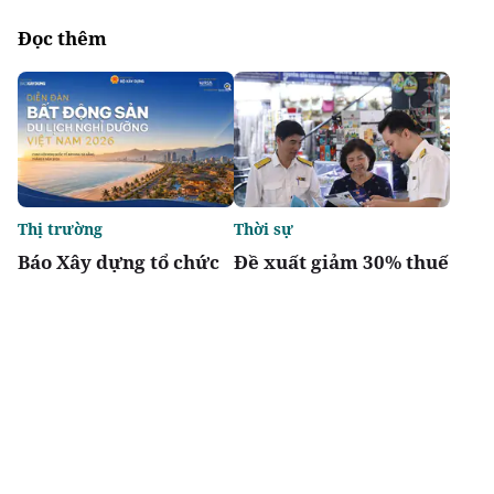
Đọc thêm
Thị trường
Thời sự
Báo Xây dựng tổ chức
Đề xuất giảm 30% thuế
Diễn đàn “Bất động sản
thu nhập cho hộ kinh
Du lịch nghỉ dưỡng
doanh, doanh nghiệp
Việt Nam 2026”
có doanh thu đến 10 tỷ
đồng
Chia sẻ
Thích
4.6k