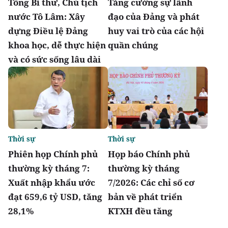
Tổng Bí thư, Chủ tịch
Tăng cường sự lãnh
nước Tô Lâm: Xây
đạo của Đảng và phát
dựng Điều lệ Đảng
huy vai trò của các hội
khoa học, dễ thực hiện
quần chúng
và có sức sống lâu dài
Thời sự
Thời sự
Phiên họp Chính phủ
Họp báo Chính phủ
thường kỳ tháng 7:
thường kỳ tháng
Xuất nhập khẩu ước
7/2026: Các chỉ số cơ
đạt 659,6 tỷ USD, tăng
bản về phát triển
28,1%
KTXH đều tăng