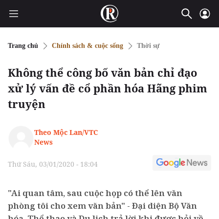
Trang chủ
Chính sách & cuộc sống
Thời sự
Không thể công bố văn bản chỉ đạo
xử lý vấn đề cổ phần hóa Hãng phim
truyện
Theo Mộc Lan/VTC
News
Thứ Sáu, 03/01/2020 - 18:04
"Ai quan tâm, sau cuộc họp có thể lên văn
phòng tôi cho xem văn bản" - Đại diện Bộ Văn
hóa, Thể thao và Du lịch trả lời khi được hỏi về