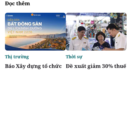
Đọc thêm
Thị trường
Thời sự
Báo Xây dựng tổ chức
Đề xuất giảm 30% thuế
Diễn đàn “Bất động sản
thu nhập cho hộ kinh
Du lịch nghỉ dưỡng
doanh, doanh nghiệp
Việt Nam 2026”
có doanh thu đến 10 tỷ
đồng
Chia sẻ
Thích
2.7k