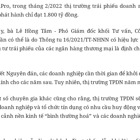
nPro, trong tháng 2/2022 thị trường trái phiếu doanh
phát hành chỉ đạt 1.800 tỷ đồng.
này, bà Lê Hồng Tâm - Phó Giám đốc khối Tư vấn, 
phần có thể là do Thông tu 16/2021/TT-NHNN có hiệu lực
u tư trái phiếu của các ngân hàng thương mại là định ch
ết Nguyên đán, các doanh nghiệp cần thời gian để khởi
chính cho các năm sau. Tuy nhiên, thị trường TPDN năm n
số chuyên gia khác cũng cho rằng, thị trường TPDN sẽ
c doanh nghiệp và tổ chức tín dụng có nhu cầu huy động 
 cảnh nền kinh tế “bình thường hoá” và các doanh nghiệ