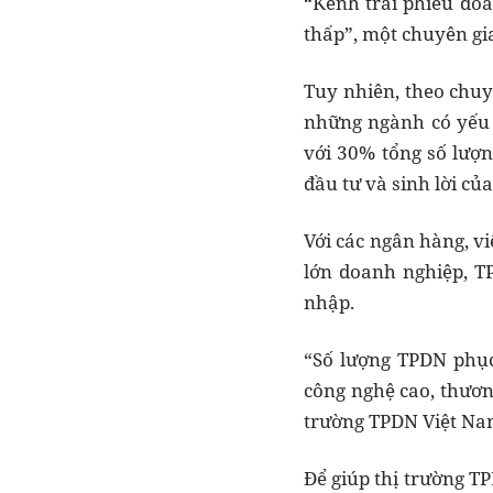
“Kênh trái phiếu doa
thấp”, một chuyên gi
Tuy nhiên, theo chuy
những ngành có yếu 
với 30% tổng số lượ
đầu tư và sinh lời củ
Với các ngân hàng, vi
lớn doanh nghiệp, 
nhập.
“Số lượng TPDN phục
công nghệ cao, thươn
trường TPDN Việt Nam
Để giúp thị trường T