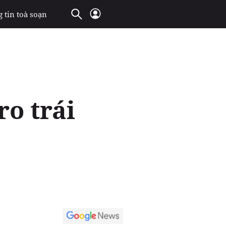
 tin toà soạn
ro trái