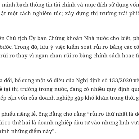
minh bạch thông tin tài chính và mục đích sử dụng vốn
ật một cách nghiêm túc; xây dựng thị trường trái phi
n Chủ tịch Ủy ban Chứng khoán Nhà nước cho biết, phá
bước. Trong đó, lưu ý việc kiểm soát rủi ro bằng các c
ó rủi ro thay vì ngăn chặn rủi ro bằng chính sách hoặc
 đổi, bổ sung một số điều của Nghị định số 153/2020 về 
ẻ tại thị trường trong nước, đang có nhiều quy định qu
iếp cận vốn của doanh nghiệp gặp khó khăn trong thời gi
ái phiếu riêng lẻ, ông Bằng cho rằng “rủi ro thứ nhất l
rủi ro thứ hai là doanh nghiệp đầu tư vào những lĩnh vự
hính những điểm này”.