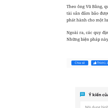
Theo ông Vũ Bằng, q
tài sản đảm bảo được
phát hành cho một lư
Ngoài ra, các quy đ
Những biện pháp này, 
Chia sẻ
Thích
1.
Ý kiến củ