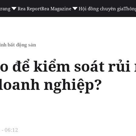
trang
Rea Report
Rea Magazine
Hội đồng chuyên gia
Thông
ính bất động sản
 để kiểm soát rủi 
doanh nghiệp?
 - 06:12