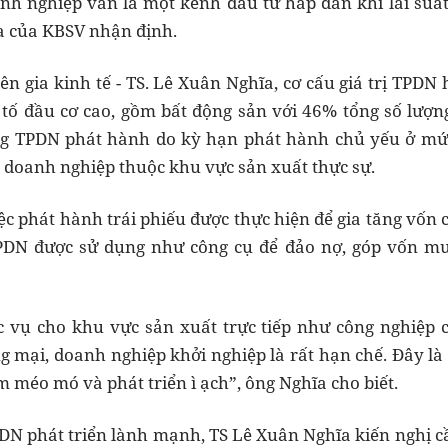
nh nghiệp vẫn là một kênh đầu tư hấp dẫn khi lãi suấ
a của KBSV nhận định.
ên gia kinh tế - TS. Lê Xuân Nghĩa, cơ cấu giá trị TPDN
tố đầu cơ cao, gồm bất động sản với 46% tổng số lượ
ng TPDN phát hành do kỳ hạn phát hành chủ yếu ở m
a doanh nghiệp thuộc khu vực sản xuất thực sự.
ệc phát hành trái phiếu được thực hiện để gia tăng vốn 
TPDN được sử dụng như công cụ để đảo nợ, góp vốn m
 vụ cho khu vực sản xuất trực tiếp như công nghiệp c
g mại, doanh nghiệp khởi nghiệp là rất hạn chế. Đây l
 méo mó và phát triển ì ạch”, ông Nghĩa cho biết.
PDN phát triển lành mạnh, TS Lê Xuân Nghĩa kiến nghị c