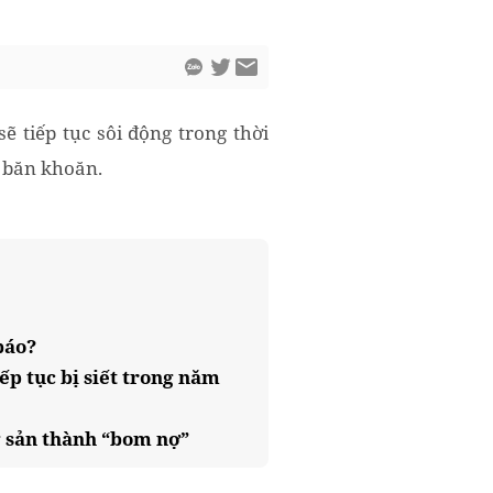
ẽ tiếp tục sôi động trong thời
i băn khoăn.
báo?
ếp tục bị siết trong năm
ng sản thành “bom nợ”