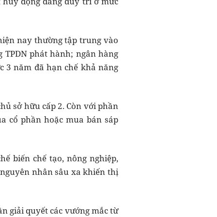
t huy động đang duy trì ở mức
 hiện nay thường tập trung vào
ng TPDN phát hành; ngân hàng
ức 3 năm đã hạn chế khả năng
chủ sở hữu cấp 2. Còn với phần
ua cổ phần hoặc mua bán sáp
hế biến chế tạo, nông nghiệp,
à nguyên nhân sâu xa khiến thị
ần giải quyết các vướng mắc từ