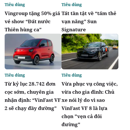
Tiêu dùng
Tiêu dùng
Vingroup tặng 50% giá
Tất tần tật về “tấm thẻ
vé show “Đất nước
vạn năng” Sun
Thiên hùng ca”
Signature
Tiêu dùng
Tiêu dùng
Từ kỷ lục 28.742 đơn
Vừa phục vụ công việc,
cọc sớm, chuyên gia
vừa cho gia đình: Chủ
nhận định: “VinFast VF
xe nói lý do vì sao
2 sẽ chạy đầy đường”
VinFast VF 8 là lựa
chọn "vẹn cả đôi
đường"