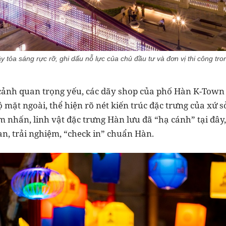
 tỏa sáng rực rỡ, ghi dấu nỗ lực của chủ đầu tư và đơn vị thi công tr
cảnh quan trọng yếu, các dãy shop của phố Hàn K-Town 
 mặt ngoài, thể hiện rõ nét kiến trúc đặc trưng của xứ sở
 nhấn, linh vật đặc trưng Hàn lưu đã “hạ cánh” tại đây,
, trải nghiệm, “check in” chuẩn Hàn.