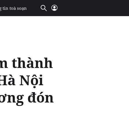
 tin toà soạn
ểm thành
Hà Nội
ơng đón