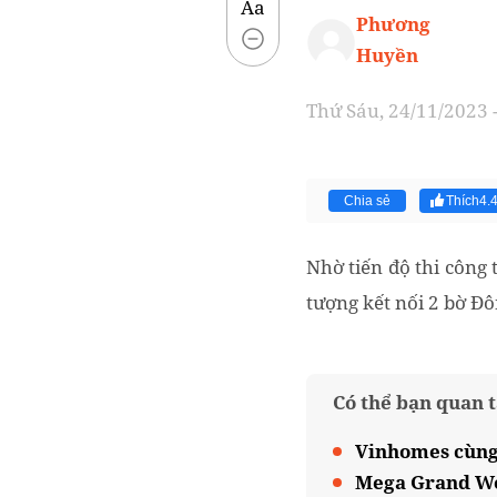
Aa
Phương
Huyền
Thứ Sáu, 24/11/2023 
Chia sẻ
Thích
4.
Nhờ tiến độ thi công
tượng kết nối 2 bờ Đ
Có thể bạn quan 
Vinhomes cùng 
Mega Grand Wor