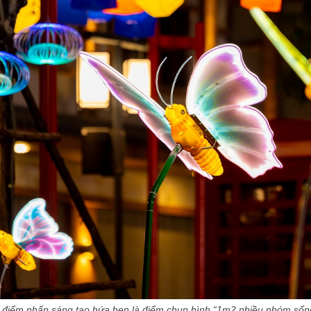
 điểm nhấn sáng tạo hứa hẹn là điểm chụp hình “1m2 nhiều nhóm sốn