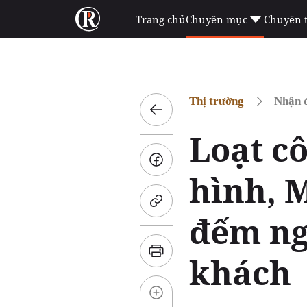
Trang chủ
Chuyên mục
Chuyên 
Thị trường
Nhận đ
Loạt c
hình, 
đếm ng
khách