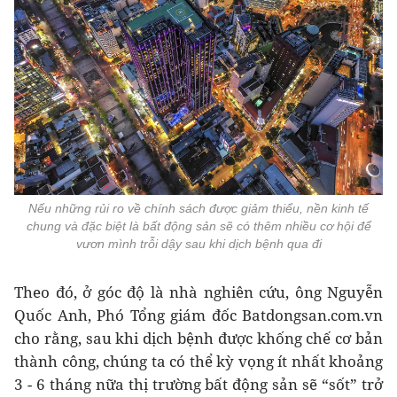
Nếu những rủi ro về chính sách được giảm thiểu, nền kinh tế
chung và đặc biệt là bất động sản sẽ có thêm nhiều cơ hội để
vươn mình trỗi dậy sau khi dịch bệnh qua đi
Theo đó, ở góc độ là nhà nghiên cứu, ông Nguyễn
Quốc Anh, Phó Tổng giám đốc Batdongsan.com.vn
cho rằng, sau khi dịch bệnh được khống chế cơ bản
thành công, chúng ta có thể kỳ vọng ít nhất khoảng
3 - 6 tháng nữa thị trường bất động sản sẽ “sốt” trở