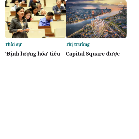
Thời sự
Thị trường
'Định lượng hóa' tiêu
Capital Square được
chí đô thị đặc biệt,
vinh danh: Dự án tổ
tránh phát triển lệch
hợp nhà ở kiến tạo
về kinh tế
chuẩn mực sống sang
tốt nhất Việt Nam 2026
Chia sẻ
Thích
2.7k
Xúc tiến đầu tư
Thời sự