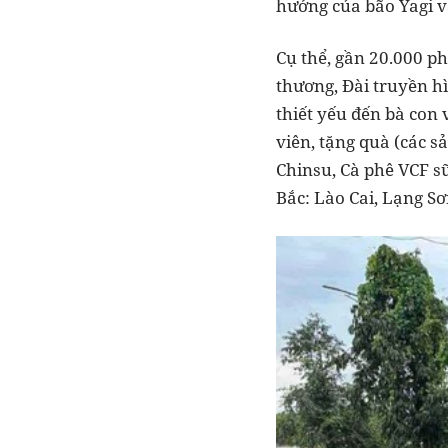
hưởng của bão Yagi và
Cụ thể, gần 20.000 p
thương, Đài truyền h
thiết yếu đến bà con
viên, tặng quà (các 
Chinsu, Cà phê VCF sữ
Bắc: Lào Cai, Lạng Sơ