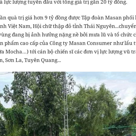
 lực lượng tuyến đầu với tổng giá trị gần 20 tỷ đồng.
hần quà trị giá hơn 9 tỷ đồng được Tập đoàn Masan phối 
ình Việt Nam, Hội chữ thập đỏ tỉnh Thái Nguyên...chuy
 vùng đang bị ảnh hưởng nặng nề bởi mưa lũ và tổ chức 
sản phẩm cao cấp của Công ty Masan Consumer như lẩu t
a Mocha…) tới cán bộ chiến sĩ các đơn vị lực lượng vũ tr
n, Sơn La, Tuyên Quang...