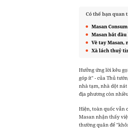
Có thể bạn quan 
Masan Consumer
Masan bắt đầu 
Về tay Masan, 
Xà lách thuỷ t
Hưởng ứng lời kêu gọi 
góp ít" - của Thủ tư
nhà tạm, nhà dột nát
địa phương còn nhiều
Hiện, toàn quốc vẫn c
Masan nhận thấy việc
thường quân để "không