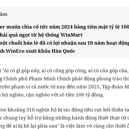
tâm
 muốn chia cổ tức năm 2024 bằng tiền mặt tỷ lệ 10
hái quả ngọt từ hệ thống WinMart
một chuỗi bán lẻ đã có lợi nhuận sau 10 năm hoạt độn
inh WinEco xuất khẩu Hàn Quốc
"Ai có gì góp nấy, ai có công góp công, ai có của góp của, 
ớng Chính phủ Phạm Minh Chính phát động phong trào th
 trên phạm vi cả nước từ nay đến năm 2025, Tập đoàn M
 hộ nghèo, cận nghèo với số tiền 100 tỷ đồng.
òn khoảng 310 nghìn hộ bị tác động tiêu cực bởi thiên ta
 chung tay hỗ trợ bằng những hành động thiết thực từ
 để ai bị bỏ lại phía sau" là việc làm vô cùng cần thiết 