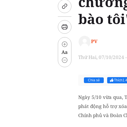
chương
bào tôi
PV
Aa
Thứ Hai, 07/10/2024 -
Chia sẻ
Thích
1.
Ngày 5/10 vừa qua, T
phát động hỗ trợ xóa
Chính phủ và Đoàn C