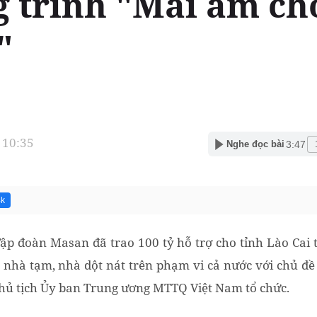
 trình "Mái ấm ch
"
 10:35
3:47
Nghe đọc bài
4k
ập đoàn Masan đã trao 100 tỷ hỗ trợ cho tỉnh Lào Cai
 nhà tạm, nhà dột nát trên phạm vi cả nước với chủ đề
hủ tịch Ủy ban Trung ương MTTQ Việt Nam tổ chức.