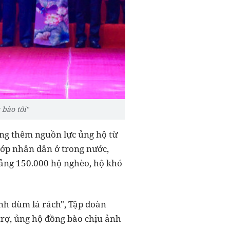
bào tôi"
ng thêm nguồn lực ủng hộ từ
lớp nhân dân ở trong nước,
oảng 150.000 hộ nghèo, hộ khó
ành đùm lá rách", Tập đoàn
trợ, ủng hộ đồng bào chịu ảnh