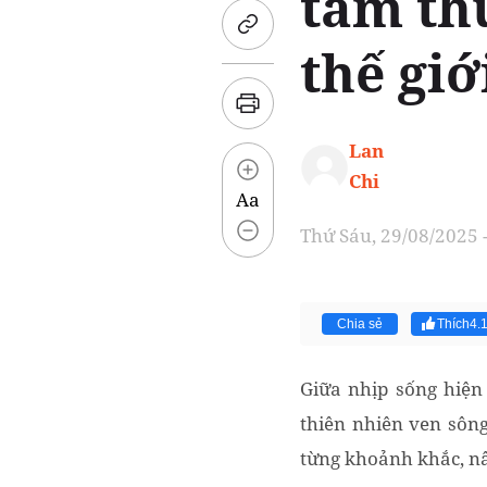
tâm th
thế giớ
Lan
Chi
Aa
Thứ Sáu, 29/08/2025 
Chia sẻ
Thích
4.
Giữa nhịp sống hiện
thiên nhiên ven sông
từng khoảnh khắc, nâ