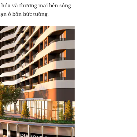
n hóa và thương mại bên sông
hạn ở bốn bức tường.