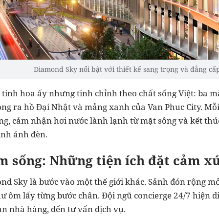
Diamond Sky nổi bật với thiết kế sang trọng và đẳng cấ
tinh hoa ấy nhưng tinh chỉnh theo chất sống Việt: ba m
rộng ra hồ Đại Nhật và mảng xanh của Van Phuc City. Mỗi
ng, cảm nhận hơi nước lành lạnh từ mặt sông và kết th
linh ánh đèn.
m sống: Những tiện ích đặt cảm x
d Sky là bước vào một thế giới khác. Sảnh đón rộng mở,
ư ôm lấy từng bước chân. Đội ngũ concierge 24/7 hiện di
àn nhà hàng, đến tư vấn dịch vụ.