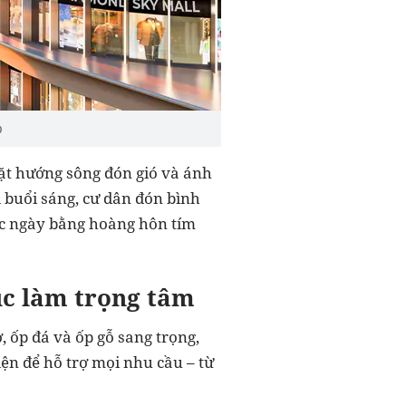
p
ặt hướng sông đón gió và ánh
 buổi sáng, cư dân đón bình
úc ngày bằng hoàng hôn tím
úc làm trọng tâm
 ốp đá và ốp gỗ sang trọng,
ện để hỗ trợ mọi nhu cầu – từ