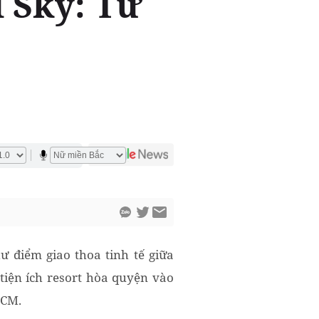
 Sky: Từ
 điểm giao thoa tinh tế giữa
tiện ích resort hòa quyện vào
HCM.