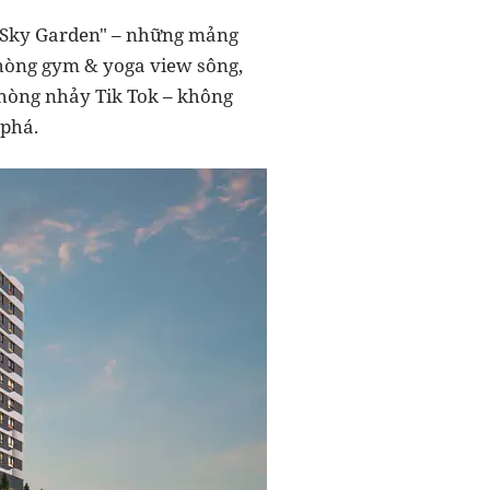
à "Sky Garden" – những mảng
 phòng gym & yoga view sông,
 phòng nhảy Tik Tok – không
 phá.