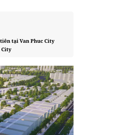
iên tại Van Phuc City
 City