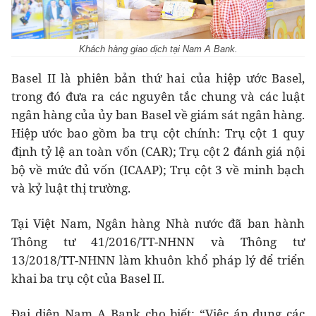
Khách hàng giao dịch tại Nam A Bank.
Basel II là phiên bản thứ hai của hiệp ước Basel,
trong đó đưa ra các nguyên tắc chung và các luật
ngân hàng của ủy ban Basel về giám sát ngân hàng.
Hiệp ước bao gồm ba trụ cột chính: Trụ cột 1 quy
định tỷ lệ an toàn vốn (CAR); Trụ cột 2 đánh giá nội
bộ về mức đủ vốn (ICAAP); Trụ cột 3 về minh bạch
và kỷ luật thị trường.
Tại Việt Nam, Ngân hàng Nhà nước đã ban hành
Thông tư 41/2016/TT-NHNN và Thông tư
13/2018/TT-NHNN làm khuôn khổ pháp lý để triển
khai ba trụ cột của Basel II.
Đại diện Nam A Bank cho biết: “Việc áp dụng các