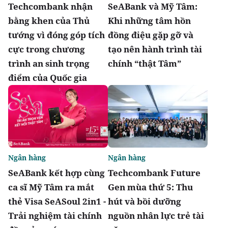
Techcombank nhận
SeABank và Mỹ Tâm:
bằng khen của Thủ
Khi những tâm hồn
tướng vì đóng góp tích
đồng điệu gặp gỡ và
cực trong chương
tạo nên hành trình tài
trình an sinh trọng
chính “thật Tâm”
điểm của Quốc gia
Ngân hàng
Ngân hàng
SeABank kết hợp cùng
Techcombank Future
ca sĩ Mỹ Tâm ra mắt
Gen mùa thứ 5: Thu
thẻ Visa SeASoul 2in1 -
hút và bồi dưỡng
Trải nghiệm tài chính
nguồn nhân lực trẻ tài