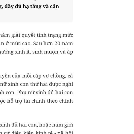
, đầy đủ hạ tầng và cân
hằm giải quyết tình trạng mức
vẫn ở mức cao. Sau hơn 20 năm
ướng sinh ít, sinh muộn và áp
quyền của mỗi cặp vợ chồng, cá
nữ sinh con thứ hai được nghỉ
nh con. Phụ nữ sinh đủ hai con
ợc hỗ trợ tài chính theo chính
sinh đủ hai con, hoặc nam giới
cứ điều kiện kinh tế - xã hội