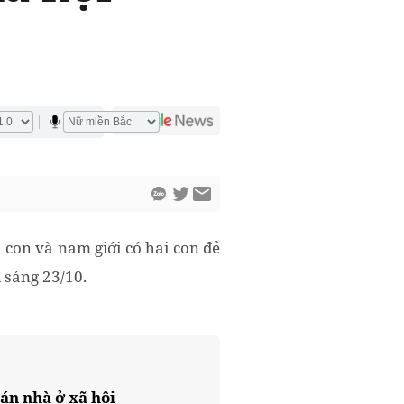
 con và nam giới có hai con đẻ
 sáng 23/10.
 án nhà ở xã hội