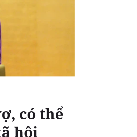
ợ, có thể
ã hội