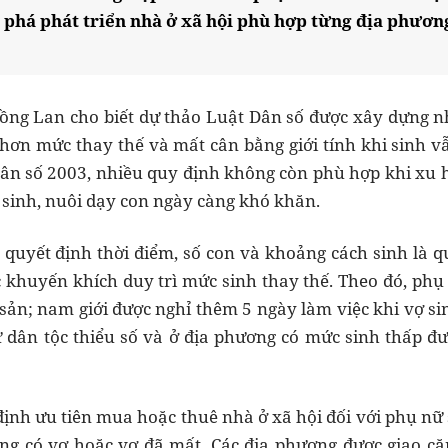
 phá phát triển nhà ở xã hội phù hợp từng địa phương
ồng Lan cho biết dự thảo Luật Dân số được xây dựng n
hơn mức thay thế và mất cân bằng giới tính khi sinh 
ân số 2003, nhiều quy định không còn phù hợp khi xu h
c sinh, nuôi dạy con ngày càng khó khăn.
c quyết định thời điểm, số con và khoảng cách sinh là 
khuyến khích duy trì mức sinh thay thế. Theo đó, phụ 
sản; nam giới được nghỉ thêm 5 ngày làm việc khi vợ si
ữ dân tộc thiểu số và ở địa phương có mức sinh thấp đư
định ưu tiên mua hoặc thuê nhà ở xã hội đối với phụ nữ 
g có vợ hoặc vợ đã mất. Các địa phương được giao căn 