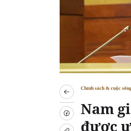
Chính sách & cuộc sốn
Nam giớ
được ư