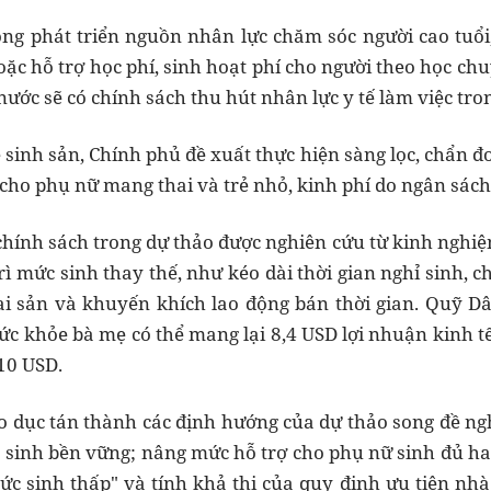
ng phát triển nguồn nhân lực chăm sóc người cao tuổi,
ặc hỗ trợ học phí, sinh hoạt phí cho người theo học chu
ớc sẽ có chính sách thu hút nhân lực y tế làm việc tron
sinh sản, Chính phủ đề xuất thực hiện sàng lọc, chẩn đo
h cho phụ nữ mang thai và trẻ nhỏ, kinh phí do ngân sá
chính sách trong dự thảo được nghiên cứu từ kinh nghi
rì mức sinh thay thế, như kéo dài thời gian nghỉ sinh, 
ai sản và khuyến khích lao động bán thời gian. Quỹ D
ức khỏe bà mẹ có thể mang lại 8,4 USD lợi nhuận kinh t
 10 USD.
o dục tán thành các định hướng của dự thảo song đề nghị
 sinh bền vững; nâng mức hỗ trợ cho phụ nữ sinh đủ hai 
ức sinh thấp" và tính khả thi của quy định ưu tiên nhà 