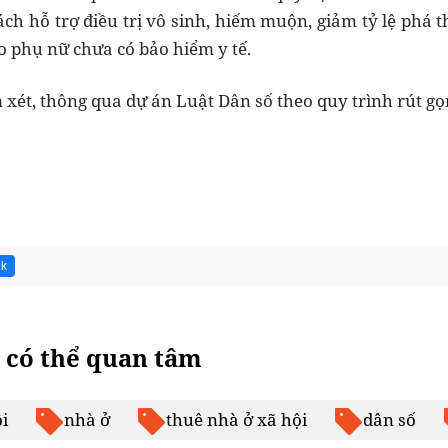
ách hỗ trợ điều trị vô sinh, hiếm muộn, giảm tỷ lệ phá 
o phụ nữ chưa có bảo hiểm y tế.
xét, thông qua dự án Luật Dân số theo quy trình rút gọn
3k
 có thể quan tâm
i
nhà ở
thuê nhà ở xã hội
dân số