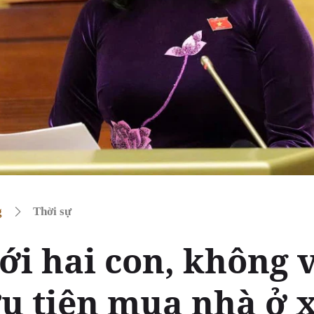
g
Thời sự
i hai con, không v
u tiên mua nhà ở x