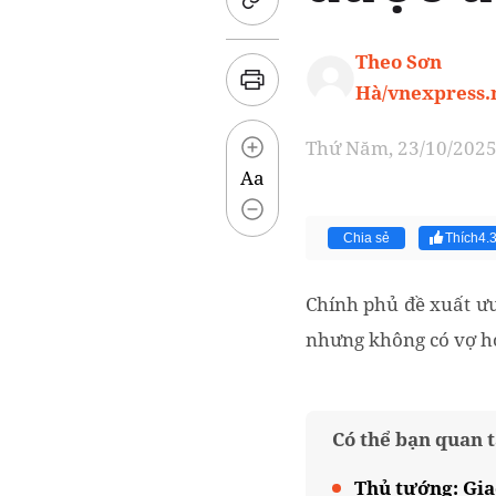
Theo Sơn
Hà/vnexpress.
Thứ Năm, 23/10/2025 
Aa
Chia sẻ
Thích
4.
Chính phủ đề xuất ưu
nhưng không có vợ ho
Có thể bạn quan 
Thủ tướng: Giao