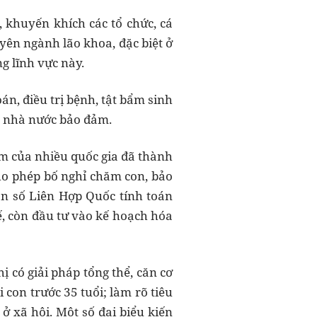
 khuyến khích các tổ chức, cá
yên ngành lão khoa, đặc biệt ở
g lĩnh vực này.
án, điều trị bệnh, tật bẩm sinh
ch nhà nước bảo đảm.
ệm của nhiều quốc gia đã thành
cho phép bố nghỉ chăm con, bảo
ân số Liên Hợp Quốc tính toán
ế, còn đầu tư vào kế hoạch hóa
 có giải pháp tổng thể, căn cơ
con trước 35 tuổi; làm rõ tiêu
ở xã hội. Một số đại biểu kiến