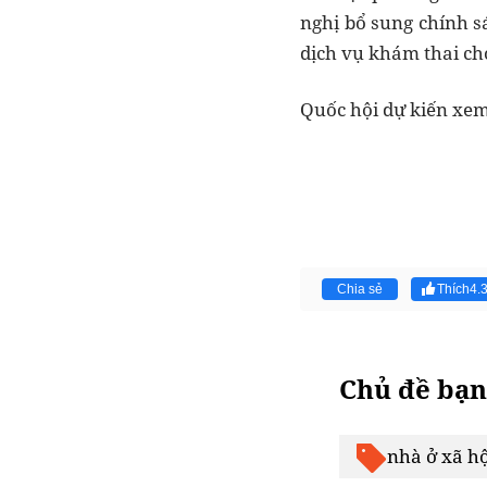
nghị bổ sung chính s
dịch vụ khám thai ch
Quốc hội dự kiến xem 
Chia sẻ
Thích
4.
Chủ đề bạn
nhà ở xã hộ