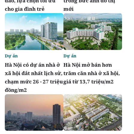
đáo, lựa chọn tối ưu
trong bức ảnh đô thị
cho gia đình trẻ
mới
Dự án
Dự án
Hà Nội có dự án nhà ở
Hà Nội mở bán hơn
xã hội đắt nhất lịch sử,
trăm căn nhà ở xã hội,
chạm mức 26 - 27 triệu
giá từ 13,7 triệu/m2
đồng/m2