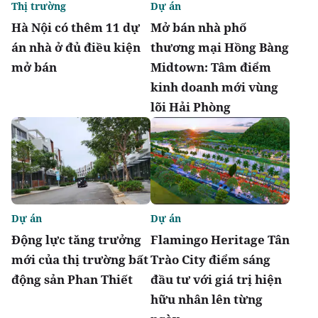
Thị trường
Dự án
Hà Nội có thêm 11 dự
Mở bán nhà phố
án nhà ở đủ điều kiện
thương mại Hồng Bàng
mở bán
Midtown: Tâm điểm
kinh doanh mới vùng
lõi Hải Phòng
Dự án
Dự án
Động lực tăng trưởng
Flamingo Heritage Tân
mới của thị trường bất
Trào City điểm sáng
động sản Phan Thiết
đầu tư với giá trị hiện
hữu nhân lên từng