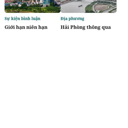
Sự kiện bình luận
Địa phương
Giới hạn niên hạn
Hải Phòng thông qua
không biến chung cư
danh mục 95 dự án
thành "tiêu sản"
phải thu hồi đất
Chia sẻ
Thích
2k
Đô thị & đời sống
Địa phương
Agribank thúc đẩy
Bắc Ninh chấp thuận
nguồn vốn tín dụng
hai dự án nhà ở xã hội
phát triển nhà ở xã hội
tại phường Nam Sơn
cho lực lượng Công an
và Vũ Ninh