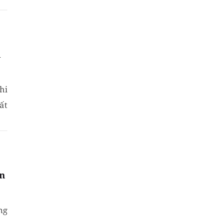
h
hi
ất
ản
ng