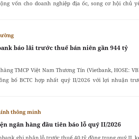
ộng vốn cho doanh nghiệp địa ốc, song cơ hội chủ y
 về những chủ đầu tư có nền tảng tài chính và khả...
rường
bank báo lãi trước thuế bán niên gần 944 tỷ
hàng TMCP Việt Nam Thương Tín (Vietbank, HOSE: VB
ông bố BCTC hợp nhất quý II/2026 với lợi nhuận trư
ạt gần 777 tỷ đồng - mức cao nhất từ trước đến nay...
hính thông minh
iện ngân hàng đầu tiên báo lỗ quý II/2026
nbank ghi nhận lỗ trước thuế 40 tỷ đồng trong quý II, k