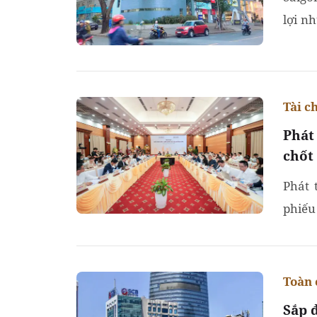
lợi n
72% s
Tài c
Phát
chốt
Phát 
phiếu
pháp 
Toàn 
Sắp 