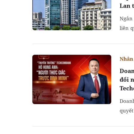
Lan 
Ngân 
liên 
sản t
Nhân 
Doan
đổi 
Tec
Doanh
quyết
ông đ