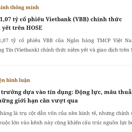
hính thông minh
1,07 tỷ cổ phiếu Vietbank (VBB) chính thức
 yết trên HOSE
1,07 tỷ cổ phiếu VBB của Ngân hàng TMCP Việt N
g Tín (Vietbank) chính thức niêm yết và giao dịch trên 
dịch Chứng khoán TP. HCM (HOSE).
ện bình luận
 trưởng dựa vào tín dụng: Động lực, mâu thu
hững giới hạn cần vượt qua
hàng là trụ cột dẫn vốn của nền kinh tế, nhưng chính 
huộc lớn vào kênh này cũng khiến cấu trúc nguồn lực b
ng lệch pha và giới hạn, đặc biệt trong việc đáp ứng...