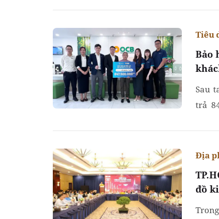
Tiêu 
Bảo 
khác
Sau t
trả 8
trong
Địa 
TP.H
đồ k
Trong