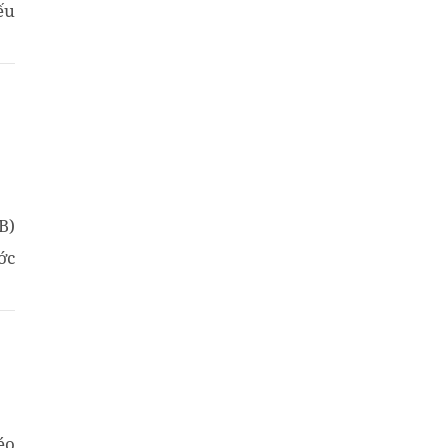
ếu
B)
ớc
éo