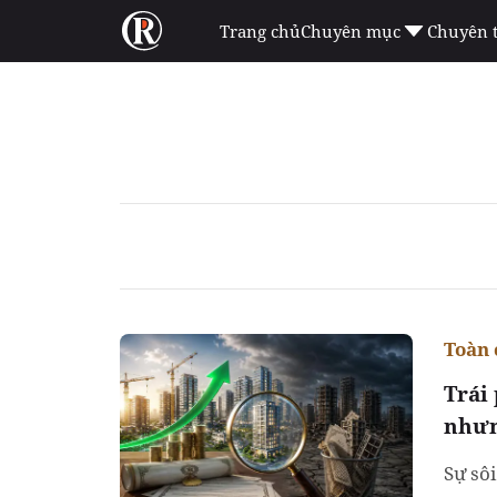
Trang chủ
Chuyên mục
Chuyên 
Toàn 
Trái
nhưn
Sự sô