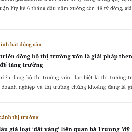
huận lũy kế 6 tháng đầu năm xuống còn 48 tỷ đồng, gi
o với cùng kỳ.
hính bất động sản
 triển đồng bộ thị trường vốn là giải pháp the
 để tăng trưởng
triển đồng bộ thị trường vốn, đặc biệt là thị trường tr
 doanh nghiệp và thị trường chứng khoáng đang là gi
then chốt để hình thành kênh dẫn vốn trung và dài...
cảnh thị trường
đấu giá loạt ‘đất vàng’ liên quan bà Trương Mỹ