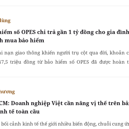
dùng
hiểm số OPES chi trả gần 1 tỷ đồng cho gia đìn
h mua bảo hiểm
ai nạn giao thông khiến người trụ cột qua đời, khoản c
47,5 triệu đồng từ bảo hiểm số OPES đã được hoàn t
 thời gian ngắn, góp phần giúp gia đình khách hàng...
phương
CM: Doanh nghiệp Việt cần nâng vị thế trên b
inh tế toàn cầu
 bối cảnh kinh tế thế giới nhiều biến động, chuỗi cung ứ