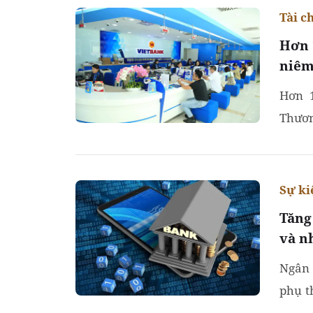
Tài c
Hơn 
niêm
Hơn 
Thươn
Giao 
Sự ki
Tăng
và n
Ngân 
phụ t
lộ nhữ