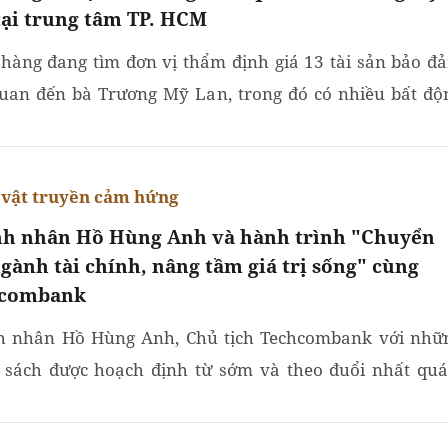
tại trung tâm TP. HCM
hàng đang tìm đơn vị thẩm định giá 13 tài sản bảo đ
quan đến bà Trương Mỹ Lan, trong đó có nhiều bất độ
ại khu vực trung tâm TP. HCM, để chuẩn bị đưa ra đấu...
vật truyền cảm hứng
h nhân Hồ Hùng Anh và hành trình "Chuyển
ngành tài chính, nâng tầm giá trị sống" cùng
hcombank
 nhân Hồ Hùng Anh, Chủ tịch Techcombank với nhữ
 sách được hoạch định từ sớm và theo đuổi nhất quá
ã góp phần củng cố vị thế của Techcombank trong...