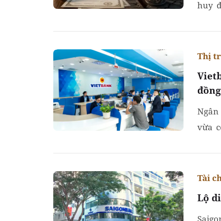
huy đ
thuộc
Thị t
Viet
đồng
Ngân 
vừa c
thuế đ
Tài c
Lộ d
Saigo