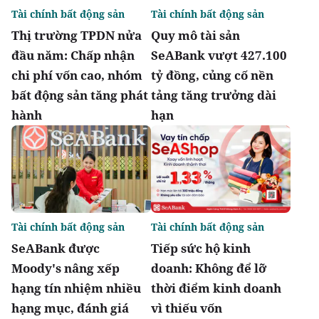
Tài chính bất động sản
Tài chính bất động sản
Thị trường TPDN nửa
Quy mô tài sản
đầu năm: Chấp nhận
SeABank vượt 427.100
chi phí vốn cao, nhóm
tỷ đồng, củng cố nền
bất động sản tăng phát
tảng tăng trưởng dài
hành
hạn
Tài chính bất động sản
Tài chính bất động sản
SeABank được
Tiếp sức hộ kinh
Moody's nâng xếp
doanh: Không để lỡ
hạng tín nhiệm nhiều
thời điểm kinh doanh
hạng mục, đánh giá
vì thiếu vốn