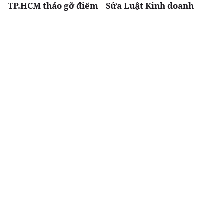
TP.HCM tháo gỡ điểm
Sửa Luật Kinh doanh
nghẽn đất đai, dự án
bất động sản: Doanh
tồn đọng kéo dài
nghiệp kiến nghị giảm
thủ tục, khơi thông
nguồn lực thị trường
Chia sẻ
Thích
3k
Thị trường
Thời sự
Báo Xây dựng tổ chức
Đề xuất giảm 30% thuế
Diễn đàn “Bất động sản
thu nhập cho hộ kinh
Du lịch nghỉ dưỡng
doanh, doanh nghiệp
Việt Nam 2026”
có doanh thu đến 10 tỷ
đồng