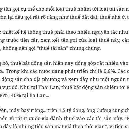
g tên gọi cụ thể cho mỗi loại thuế nhắm tới loại tài sản r
còn lại đều gọi rất rõ ràng như thuế đất đai, thuế nhà ở,
iệc thiết kế hệ thống thuế phải theo nhiều nguyên tắc như 
g trước tiên cần xem xét tên gọi của loại thuế này, cần
, không nên gọi “thuế tài sản” chung chung.
 bố, thuế bất động sản hiện nay đóng góp rất nhiều vào
 Trong khi các nước đang phát triển chỉ là 0,6%. Các q
t động sản cho địa phương và xem đây như một nguồn t
 vực đó. Như tại Thái Lan, thuế bất động sản chiếm tới
36%; 40% tại Ba Lan...
yền, máy bay riêng... trên 1,5 tỷ đồng, ông Cường cũng 
ên vì rất ít quốc gia đánh thuế vào các tài sản này. "
vì đây là những tiêu sản mất giá theo thời gian”, vị tiến s