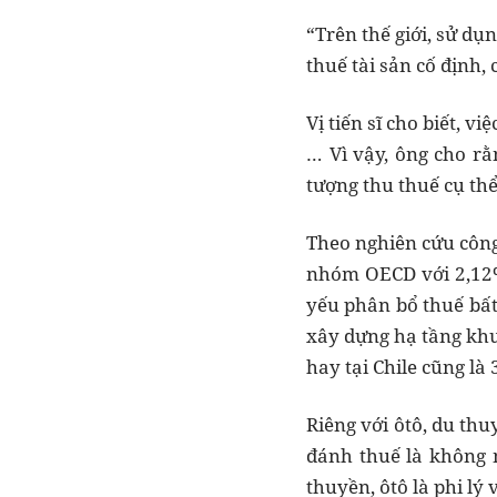
“Trên thế giới, sử dụn
thuế tài sản cố định, 
Vị tiến sĩ cho biết, v
… Vì vậy, ông cho rằn
tượng thu thuế cụ thể
Theo nghiên cứu công
nhóm OECD với 2,12%.
yếu phân bổ thuế bấ
xây dựng hạ tầng khu
hay tại Chile cũng là 
Riêng với ôtô, du thu
đánh thuế là không n
thuyền, ôtô là phi lý 