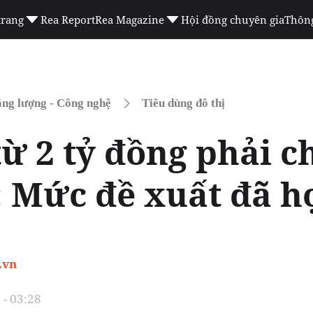
trang
Rea Report
Rea Magazine
Hội đồng chuyên gia
Thông
ng lượng - Công nghệ
Tiêu dùng đô thị
ừ 2 tỷ đồng phải c
: Mức đề xuất đã h
.vn
- 03:28