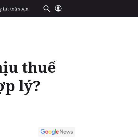
 tin toà soạn
hịu thuế
ợp lý?