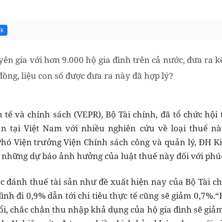
8k
ên gia với hơn 9.000 hộ gia đình trên cả nước, đưa ra k
 đồng, liệu con số được đưa ra này đã hợp lý?
 tế và chính sách (VEPR), Bộ Tài chính, đã tổ chức hộ
ản tại Việt Nam với nhiều nghiên cứu về loại thuế nà
hó Viện trưởng Viện Chính sách công và quản lý, ĐH K
 những dự báo ảnh hưởng của luật thuế này đối với phúc 
ệc đánh thuế tài sản như đề xuất hiện nay của Bộ Tài 
ình đi 0,9% dẫn tới chi tiêu thực tế cũng sẽ giảm 0,7%.
i, chắc chắn thu nhập khả dụng của hộ gia đình sẽ giảm 