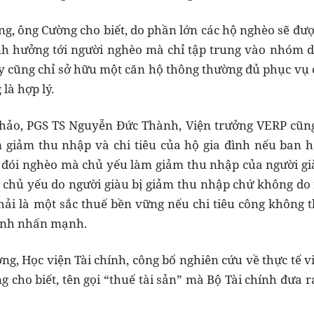
ồng, ông Cường cho biết, do phần lớn các hộ nghèo sẽ đư
h hưởng tới người nghèo mà chỉ tập trung vào nhóm dâ
ay cũng chỉ sở hữu một căn hộ thông thường đủ phục vụ c
là hợp lý.
 thảo, PGS TS Nguyễn Đức Thành, Viện trưởng VERP cũng
 giảm thu nhập và chi tiêu của hộ gia đình nếu ban h
đói nghèo mà chủ yếu làm giảm thu nhập của người giàu
 chủ yếu do người giàu bị giảm thu nhập chứ không do 
hải là một sắc thuế bền vững nếu chi tiêu công không 
hành nhấn mạnh.
g, Học viện Tài chính, công bố nghiên cứu về thực tế vi
ng cho biết, tên gọi “thuế tài sản” mà Bộ Tài chính đưa 