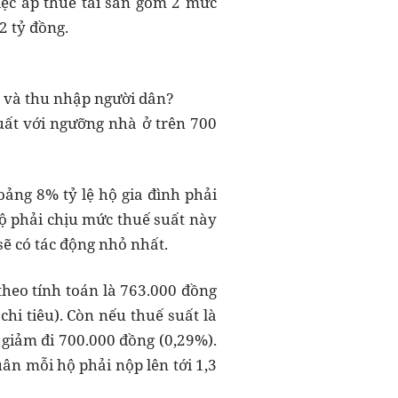
ệc áp thuế tài sản gồm 2 mức
2 tỷ đồng.
ản và thu nhập người dân?
uất với ngưỡng nhà ở trên 700
hoảng 8% tỷ lệ hộ gia đình phải
hộ phải chịu mức thuế suất này
sẽ có tác động nhỏ nhất.
theo tính toán là 763.000 đồng
hi tiêu). Còn nếu thuế suất là
 giảm đi 700.000 đồng (0,29%).
ân mỗi hộ phải nộp lên tới 1,3