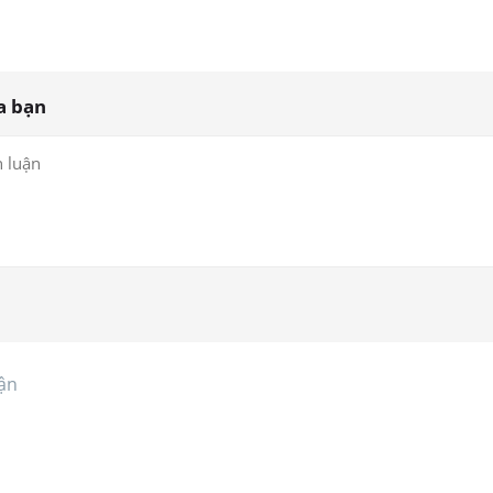
a bạn
ận