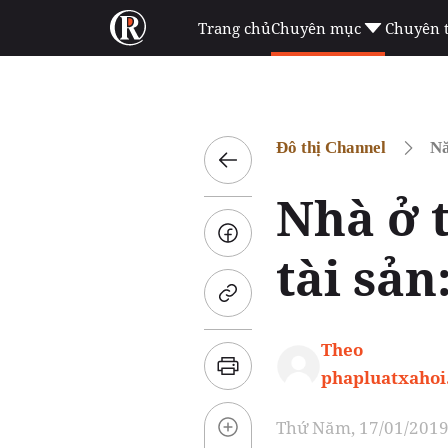
Trang chủ
Chuyên mục
Chuyên 
Đô thị Channel
Nă
Nhà ở t
tài sản
Theo
phapluatxahoi
Thứ Năm, 17/01/2019 