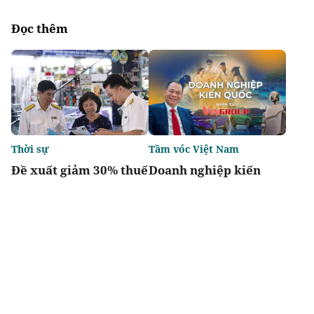
Đọc thêm
Thời sự
Tầm vóc Việt Nam
Đề xuất giảm 30% thuế
Doanh nghiệp kiến
thu nhập cho hộ kinh
quốc - Nhìn từ
doanh, doanh nghiệp
Vingroup
có doanh thu đến 10 tỷ
đồng
Chia sẻ
Thích
2.1k