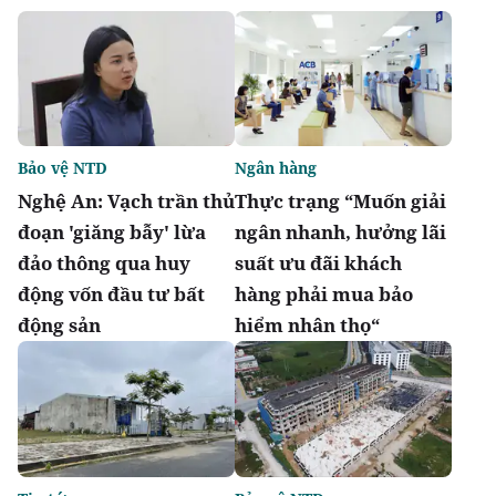
Bảo vệ NTD
Ngân hàng
Nghệ An: Vạch trần thủ
Thực trạng “Muốn giải
đoạn 'giăng bẫy' lừa
ngân nhanh, hưởng lãi
đảo thông qua huy
suất ưu đãi khách
động vốn đầu tư bất
hàng phải mua bảo
động sản
hiểm nhân thọ“