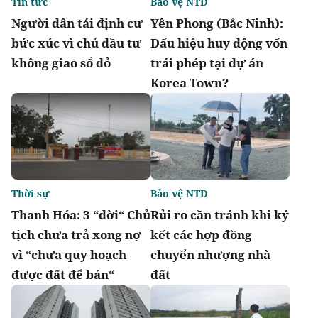
Tin tức
Bảo vệ NTD
Người dân tái định cư
Yên Phong (Bắc Ninh):
bức xúc vì chủ đầu tư
Dấu hiệu huy động vốn
không giao sổ đỏ
trái phép tại dự án
Korea Town?
Thời sự
Bảo vệ NTD
Thanh Hóa: 3 “đời“ Chủ
Rủi ro cần tránh khi ký
tịch chưa trả xong nợ
kết các hợp đồng
vì “chưa quy hoạch
chuyển nhượng nhà
được đất để bán“
đất