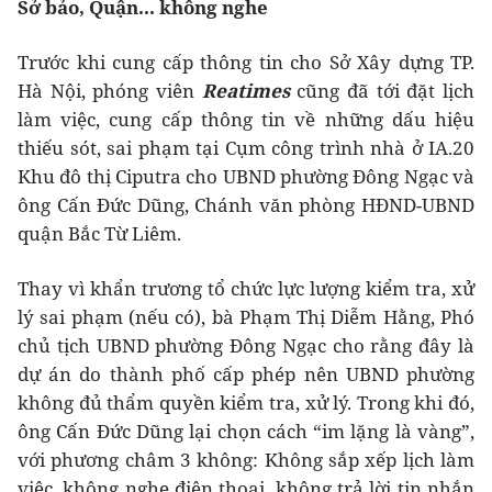
Sở bảo, Quận... không nghe
Trước khi cung cấp thông tin cho Sở Xây dựng TP.
Hà Nội, phóng viên
Reatimes
cũng đã tới đặt lịch
làm việc, cung cấp thông tin về những dấu hiệu
thiếu sót, sai phạm tại Cụm công trình nhà ở IA.20
Khu đô thị Ciputra cho UBND phường Đông Ngạc và
ông Cấn Đức Dũng, Chánh văn phòng HĐND-UBND
quận Bắc Từ Liêm.
Thay vì khẩn trương tổ chức lực lượng kiểm tra, xử
lý sai phạm (nếu có), bà Phạm Thị Diễm Hằng, Phó
chủ tịch UBND phường Đông Ngạc cho rằng đây là
dự án do thành phố cấp phép nên UBND phường
không đủ thẩm quyền kiểm tra, xử lý. Trong khi đó,
ông Cấn Đức Dũng lại chọn cách “im lặng là vàng”,
với phương châm 3 không: Không sắp xếp lịch làm
việc, không nghe điện thoại, không trả lời tin nhắn