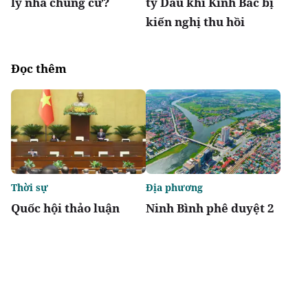
lý nhà chung cư?
ty Dầu khí Kinh Bắc bị
kiến nghị thu hồi
Đọc thêm
Thời sự
Địa phương
Quốc hội thảo luận
Ninh Bình phê duyệt 2
Luật sửa đổi, bổ sung
khu tái định cư hơn
một số điều của 10 luật
123 tỷ đồng
có liên quan đến nông
nghiệp và môi trường