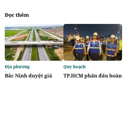
Đọc thêm
Địa phương
Quy hoạch
Bắc Ninh duyệt giá
TP.HCM phấn đấu hoàn
khởi điểm đấu giá hai
thành metro số 2 Bến
dự án nhà ở thấp tầng
Thành - Tham Lương
vào năm 2029
Chia sẻ
Thích
3.7k