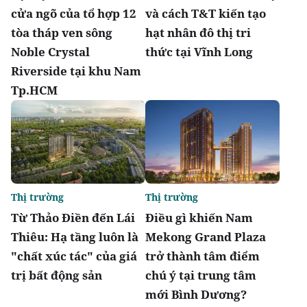
cửa ngõ của tổ hợp 12
và cách T&T kiến tạo
tòa tháp ven sông
hạt nhân đô thị tri
Noble Crystal
thức tại Vĩnh Long
Riverside tại khu Nam
Tp.HCM
Thị trường
Thị trường
Từ Thảo Điền đến Lái
Điều gì khiến Nam
Thiêu: Hạ tầng luôn là
Mekong Grand Plaza
"chất xúc tác" của giá
trở thành tâm điểm
trị bất động sản
chú ý tại trung tâm
mới Bình Dương?