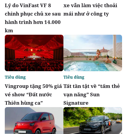
Lý do VinFast VF 8
xe vẫn làm việc thoải
chinh phục chủ xe sau
mái như ở công ty
hành trình hơn 14.000
km
Tiêu dùng
Tiêu dùng
Vingroup tặng 50% giá
Tất tần tật về “tấm thẻ
vé show “Đất nước
vạn năng” Sun
Thiên hùng ca”
Signature