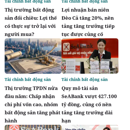
Tài chính bất động sản
Tài chính bất động sản
Thị trường bất động
Lợi nhuận bán niên
sản đổi chiều: Lợi thế
Đèo Cả tăng 20%, nền
có thực sự trở lại với
tảng tăng trưởng tiếp
người mua?
tục được củng cố
Tài chính bất động sản
Tài chính bất động sản
Thị trường TPDN nửa
Quy mô tài sản
đầu năm: Chấp nhận
SeABank vượt 427.100
chi phí vốn cao, nhóm
tỷ đồng, củng cố nền
bất động sản tăng phát
tảng tăng trưởng dài
hành
hạn