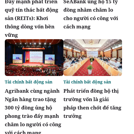
Đẩy mạnh phát triển
SeABank ủng hộ 15 tỷ
quỹ tín thác bất động
đồng nhằm chăm lo
sản (REITs): Khơi
cho người có công với
thông dòng vốn bền
cách mạng
vững
Tài chính bất động sản
Tài chính bất động sản
Agribank cùng ngành
Phát triển đồng bộ thị
Ngân hàng trao tặng
trường vốn là giải
300 tỷ đồng ủng hộ
pháp then chốt để tăng
phong trào đẩy mạnh
trưởng
chăm lo người có công
với cách mạng