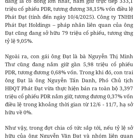
đang là cổ đông lớn nhất, nắm giữ trực tiếp 333,1
triệu cổ phiếu PDR, tương đương 38,15% vốn điều lệ
Phát Đạt (tính đến ngày 10/4/2025). Công ty TNHH
Phát Đạt Holdings – pháp nhân liên quan của ông
Đạt cũng đang sở hữu 79 triệu cổ phiếu, tương ứng
tỷ lệ 9,05%.
Ngoài ra, con gái ông Đạt là bà Nguyễn Thị Minh
Thư cũng đang nắm giữ gần 5,98 triệu cổ phiếu
PDR, tương đương 0,68% vốn. Trong khi đó, con trai
ông Đạt là ông Nguyễn Tấn Danh, Phó Chủ tịch
HĐQT Phát Đạt vừa thực hiện bán ra toàn bộ 3,397
triệu cổ phiếu PDR nắm giữ, tương đương 0,37% vốn
điều lệ trong khoảng thời gian từ 12/6 - 11/7, hạ sở
hữu về 0%.
Như vậy, trong đợt chia cổ tức sắp tới, nếu tỷ lệ sở
hữu của ông Nguyễn Văn Đạt và nhóm liên quan