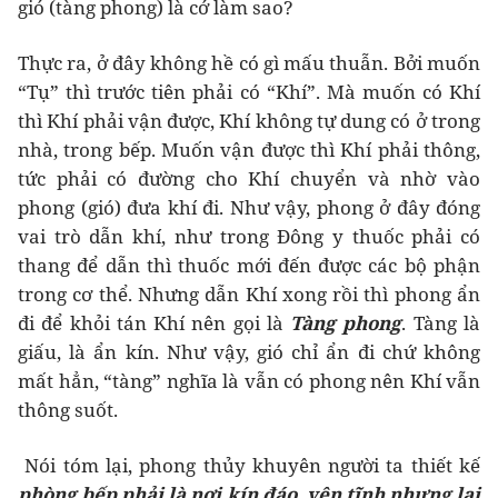
gió (tàng phong) là cớ làm sao?
Thực ra, ở đây không hề có gì mấu thuẫn. Bởi muốn
“Tụ” thì trước tiên phải có “Khí”. Mà muốn có Khí
thì Khí phải vận được, Khí không tự dung có ở trong
nhà, trong bếp. Muốn vận được thì Khí phải thông,
tức phải có đường cho Khí chuyển và nhờ vào
phong (gió) đưa khí đi. Như vậy, phong ở đây đóng
vai trò dẫn khí, như trong Đông y thuốc phải có
thang để dẫn thì thuốc mới đến được các bộ phận
trong cơ thể. Nhưng dẫn Khí xong rồi thì phong ẩn
đi để khỏi tán Khí nên gọi là
Tàng phong
. Tàng là
giấu, là ẩn kín. Như vậy, gió chỉ ẩn đi chứ không
mất hẳn, “tàng” nghĩa là vẫn có phong nên Khí vẫn
thông suốt.
Nói tóm lại, phong thủy khuyên người ta thiết kế
phòng bếp phải là nơi kín đáo, yên tĩnh nhưng lại