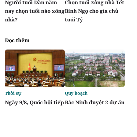
Người tuổi Dần năm
Chọn tuổi xông nhà Tết
nay chọn tuổi nào xông
Bính Ngọ cho gia chủ
nhà?
tuổi Tý
Đọc thêm
Thời sự
Quy hoạch
Ngày 9/8, Quốc hội tiếp
Bắc Ninh duyệt 2 dự án
tục thảo luận về hai dự
nhà ở xã hội tổng vốn
án luật liên quan đến
gần 2.000 tỷ tại
lĩnh vực tài chính,
phường Vũ Ninh, Nam
ngân hàng
Sơn