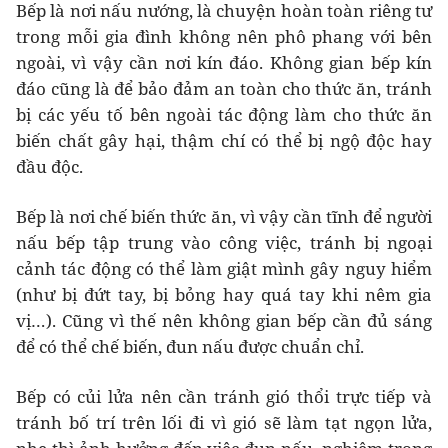
Bếp là nơi nấu nướng, là chuyện hoàn toàn riêng tư
trong mỗi gia đình không nên phô phang với bên
ngoài, vì vậy cần nơi kín đáo. Không gian bếp kín
đáo cũng là để bảo đảm an toàn cho thức ăn, tránh
bị các yếu tố bên ngoài tác động làm cho thức ăn
biến chất gây hại, thậm chí có thể bị ngộ độc hay
đầu độc.
Bếp là nơi chế biến thức ăn, vì vậy cần tĩnh để người
nấu bếp tập trung vào công việc, tránh bị ngoại
cảnh tác động có thể làm giật mình gây nguy hiểm
(như bị đứt tay, bị bỏng hay quá tay khi nêm gia
vị…). Cũng vì thế nên không gian bếp cần đủ sáng
để có thể chế biến, đun nấu được chuẩn chỉ.
Bếp có củi lửa nên cần tránh gió thổi trực tiếp và
tránh bố trí trên lối đi vì gió sẽ làm tạt ngọn lửa,