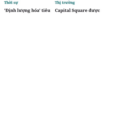
Thời sự
Thị trường
'Định lượng hóa' tiêu
Capital Square được
chí đô thị đặc biệt,
vinh danh: Dự án tổ
tránh phát triển lệch
hợp nhà ở kiến tạo
về kinh tế
chuẩn mực sống sang
tốt nhất Việt Nam 2026
Chia sẻ
Thích
4.2k
Xúc tiến đầu tư
Thời sự
Bắc Ninh trao quyết
Thông báo Kết luận
định đầu tư cho 48 dự
của Tổng Bí thư, Chủ
án, tổng vốn gần 7 tỷ
tịch nước Tô Lâm tại
USD
Phiên họp BCĐ Trung