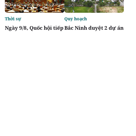
Thời sự
Quy hoạch
Ngày 9/8, Quốc hội tiếp
Bắc Ninh duyệt 2 dự án
tục thảo luận về hai dự
nhà ở xã hội tổng vốn
án luật liên quan đến
gần 2.000 tỷ tại
lĩnh vực tài chính,
phường Vũ Ninh, Nam
ngân hàng
Sơn
Chia sẻ
Thích
4.1k
Đô thị & đời sống
Địa phương
Ra mắt dự án Khu đô
TP.HCM tháo gỡ điểm
thị Thời đại ven sông
nghẽn đất đai, dự án
Times Riverside
tồn đọng kéo dài