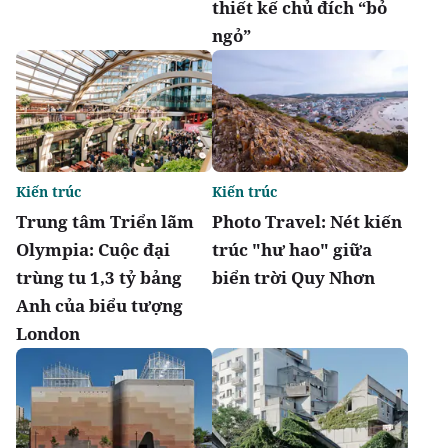
thiết kế chủ đích “bỏ
ngỏ”
Kiến trúc
Kiến trúc
Trung tâm Triển lãm
Photo Travel: Nét kiến
Olympia: Cuộc đại
trúc "hư hao" giữa
trùng tu 1,3 tỷ bảng
biển trời Quy Nhơn
Anh của biểu tượng
London