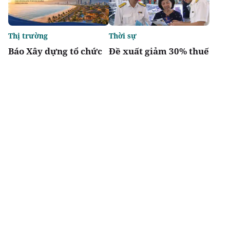
Thị trường
Thời sự
Báo Xây dựng tổ chức
Đề xuất giảm 30% thuế
Diễn đàn “Bất động sản
thu nhập cho hộ kinh
Du lịch nghỉ dưỡng
doanh, doanh nghiệp
Việt Nam 2026”
có doanh thu đến 10 tỷ
đồng
Chia sẻ
Thích
1.8k
Đô thị & đời sống
Tầm vóc Việt Nam
Toàn cảnh đại đô thị
Doanh nghiệp kiến
sinh thái 2 tỷ USD có
quốc - Nhìn từ