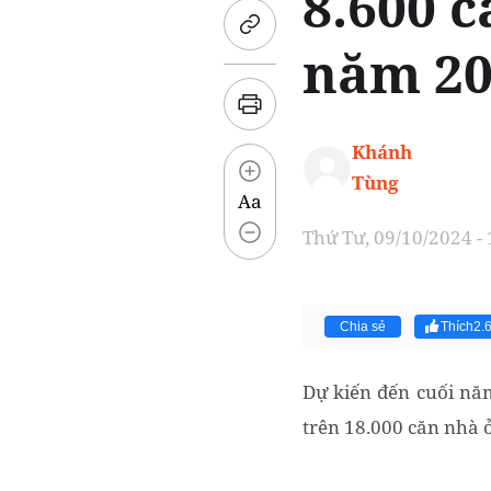
8.600 c
năm 20
Khánh
Tùng
Aa
Thứ Tư, 09/10/2024 -
Chia sẻ
Thích
2.
Dự kiến đến cuối năm
trên 18.000 căn nhà ở