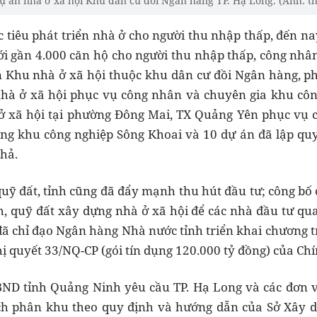
ự án nhà ở xã hội Khu dân cư đồi Ngân hàng TP. Hạ Long. (Ảnh: t
 tiêu phát triển nhà ở cho người thu nhập thấp, đến na
ới gần 4.000 căn hộ cho người thu nhập thấp, công nhâ
 Khu nhà ở xã hội thuộc khu dân cư đồi Ngân hàng, p
nhà ở xã hội phục vụ công nhân và chuyên gia khu cô
ở xã hội tại phường Đông Mai, TX Quảng Yên phục vụ c
ng khu công nghiệp Sông Khoai và 10 dự án đã lập quy
hả.
quỹ đất, tỉnh cũng đã đẩy mạnh thu hút đầu tư; công bố 
ch, quỹ đất xây dựng nhà ở xã hội để các nhà đầu tư q
 đã chỉ đạo Ngân hàng Nhà nước tỉnh triển khai chương t
ị quyết 33/NQ-CP (gói tín dụng 120.000 tỷ đồng) của Ch
UBND tỉnh Quảng Ninh yêu cầu TP. Hạ Long và các đơn 
ch phân khu theo quy định và hướng dẫn của Sở Xây dự