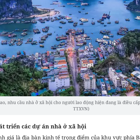
 cao, nhu cầu nhà ở xã hội cho người lao động hiện đang là điều cấ
TTXVN)
át triển các dự án nhà ở xã hội
 giá là địa bàn kinh tế trọng điểm của khu vực phía Bắ