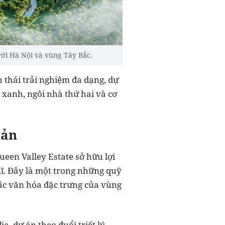
với Hà Nội và vùng Tây Bắc.
h thái trải nghiệm đa dạng, dự
xanh, ngôi nhà thứ hai và cơ
bản
ueen Valley Estate sở hữu lợi
ĩ. Đây là một trong những quỹ
sắc văn hóa đặc trưng của vùng
, dự án theo đuổi triết lý