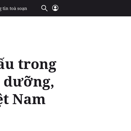
 tin toà soạn
ấu trong
ỉ dưỡng,
iệt Nam