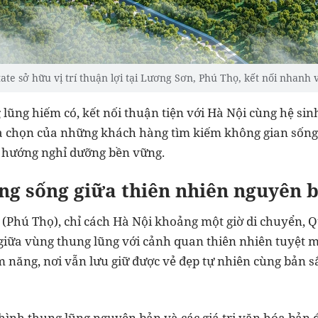
ate sở hữu vị trí thuận lợi tại Lương Sơn, Phú Thọ, kết nối nhanh 
lũng hiếm có, kết nối thuận tiện với Hà Nội cùng hệ sin
a chọn của những khách hàng tìm kiếm không gian sống 
u hướng nghỉ dưỡng bền vững.
ng sống giữa thiên nhiên nguyên 
 (Phú Thọ), chỉ cách Hà Nội khoảng một giờ di chuyển, Q
giữa vùng thung lũng với cảnh quan thiên nhiên tuyệt m
ềm năng, nơi vẫn lưu giữ được vẻ đẹp tự nhiên cùng bản 
ình thung lũng nguyên bản và các giá trị văn hóa bản địa