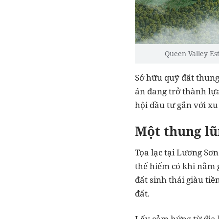
Queen Valley Est
Sở hữu quỹ đất thung 
án đang trở thành lự
hội đầu tư gắn với x
Một thung lũ
Tọa lạc tại Lương Sơn
thế hiếm có khi nằm 
đất sinh thái giàu ti
đất.
Lấy cảm hứng từ địa h