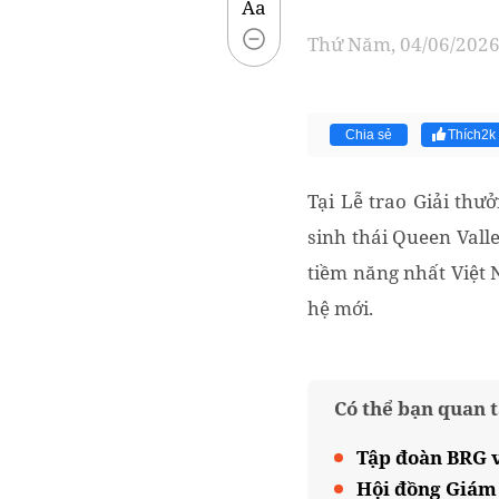
Aa
Thứ Năm, 04/06/2026 
Chia sẻ
Thích
2k
Tại Lễ trao Giải thư
sinh thái Queen Valle
tiềm năng nhất Việt 
hệ mới.
Có thể bạn quan 
Tập đoàn BRG v
Hội đồng Giám 