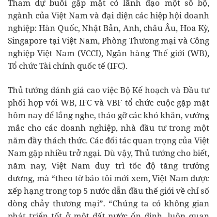
Tham dự buổi gặp mặt có lãnh đạo một số bộ,
ngành của Việt Nam và đại diện các hiệp hội doanh
nghiệp: Hàn Quốc, Nhật Bản, Anh, châu Âu, Hoa Kỳ,
Singapore tại Việt Nam, Phòng Thương mại và Công
nghiệp Việt Nam (VCCI), Ngân hàng Thế giới (WB),
Tổ chức Tài chính quốc tế (IFC).
Thủ tướng đánh giá cao việc Bộ Kế hoạch và Đầu tư
phối hợp với WB, IFC và VBF tổ chức cuộc gặp mặt
hôm nay để lắng nghe, tháo gỡ các khó khăn, vướng
mắc cho các doanh nghiệp, nhà đầu tư trong một
năm đầy thách thức. Các đối tác quan trọng của Việt
Nam gặp nhiều trở ngại. Dù vậy, Thủ tướng cho biết,
năm nay, Việt Nam duy trì tốc độ tăng trưởng
dương, mà “theo tờ báo tôi mới xem, Việt Nam được
xếp hạng trong top 5 nước dẫn đầu thế giới về chỉ số
dòng chảy thương mại”. “Chúng ta có không gian
phát triển tốt ở một đất nước ổn định, luôn quan