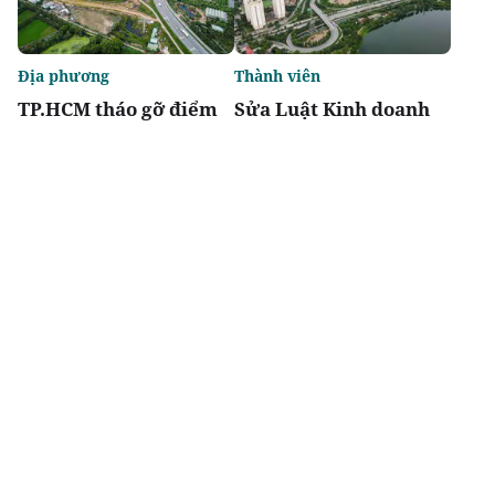
Địa phương
Thành viên
TP.HCM tháo gỡ điểm
Sửa Luật Kinh doanh
nghẽn đất đai, dự án
bất động sản: Doanh
tồn đọng kéo dài
nghiệp kiến nghị giảm
thủ tục, khơi thông
nguồn lực thị trường
Chia sẻ
Thích
3.2k
Thị trường
Thời sự
Báo Xây dựng tổ chức
Đề xuất giảm 30% thuế
Diễn đàn “Bất động sản
thu nhập cho hộ kinh