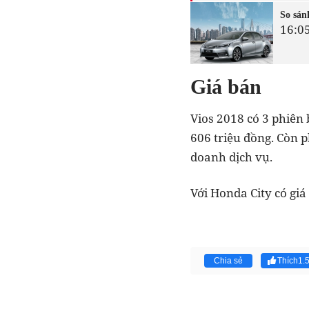
So sán
16:0
Giá bán
Vios 2018 có 3 phiên 
606 triệu đồng. Còn 
doanh dịch vụ.
Với Honda City có giá
Chia sẻ
Thích
1.