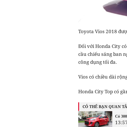
Toyota Vios 2018 được 
Đối với Honda City c
cầu chiếu sáng ban n
công dụng tối đa.
Vios có chiều dài rộn
Honda City Top có gầm
CÓ THỂ BẠN QUAN T
Có 300
13:5