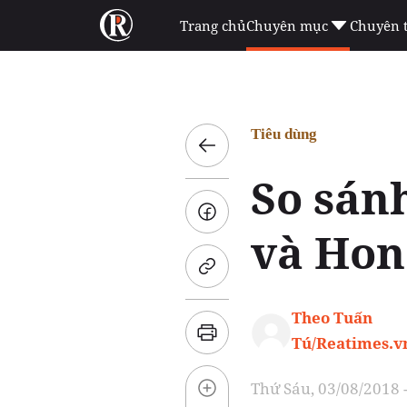
Trang chủ
Chuyên mục
Chuyên 
Tiêu dùng
So sán
và Hon
Theo Tuấn
Tú/Reatimes.v
Thứ Sáu, 03/08/2018 