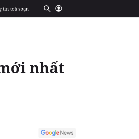
 tin toà soạn
 mới nhất