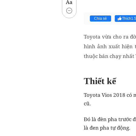
Aa
Chia sẻ
Thích
1.
Toyota vừa cho ra đờ
hình ảnh xuất hiện t
thuộc bán chạy nhất 
Thiết kế
Toyota Vios 2018 có m
cũ.
Đó là đèn pha trước đ
là đen pha tự động.