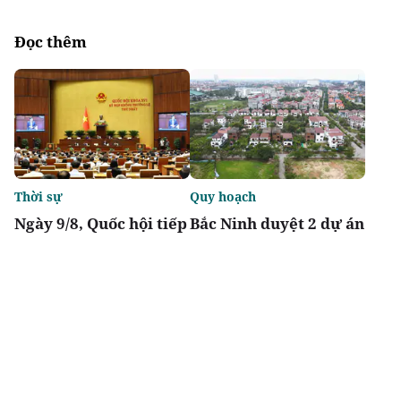
Đọc thêm
Thời sự
Quy hoạch
Ngày 9/8, Quốc hội tiếp
Bắc Ninh duyệt 2 dự án
tục thảo luận về hai dự
nhà ở xã hội tổng vốn
án luật liên quan đến
gần 2.000 tỷ tại
lĩnh vực tài chính,
phường Vũ Ninh, Nam
ngân hàng
Sơn
Chia sẻ
Thích
1.8k