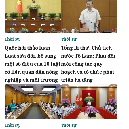
Thời sự
Thời sự
Quốc hội thảo luận
Tổng Bí thư, Chủ tịch
Luật sửa đổi, bổ sung
nước Tô Lâm: Phải đổi
một số điều của 10 luật
mới công tác quy
có liên quan đến nông
hoạch và tổ chức phát
nghiệp và môi trường
triển hạ tầng
Thời sự
Thời sự