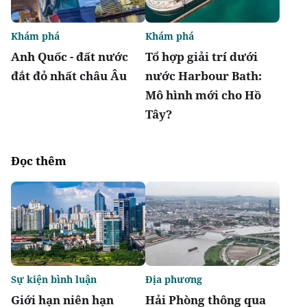
Khám phá
Khám phá
Anh Quốc - đất nước
Tổ hợp giải trí dưới
đắt đỏ nhất châu Âu
nước Harbour Bath:
Mô hình mới cho Hồ
Tây?
Đọc thêm
Sự kiện bình luận
Địa phương
Giới hạn niên hạn
Hải Phòng thông qua