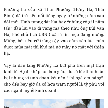
Phương La của xã Thái Phương (Hưng Hà, Thái
Bình) đã trở nên nổi tiếng ngay từ những năm sau
đổi mới. Hình tượng đất lúa hay “những cô gái năm
tấn” dần lui vào dĩ vãng mà theo như ông Bùi Văn
Hà, Phó chủ tịch UBND xã là tín hiệu đáng mừng.
Mừng, bởi nếu cứ trông cậy vào dăm sào lúa mùa
được mùa mất thì khó mà nở mày nở mặt với thiên
hạ.
Vậy là dân làng Phương La bứt phá trên mặt trận
kinh tế. Họ đi khắp nơi làm giàu, dù có lúc thành lúc
bại nhưng vì tình đoàn kết nên “chị ngã em nâng”,
cho đến bây giờ đã có hơn trăm người là tỷ phú với
các ngành nghề kinh doanh.