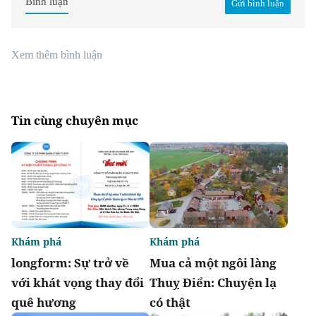
Bình luận
Gửi bình luận
Xem thêm bình luận
Tin cùng chuyên mục
Khám phá
Khám phá
longform: Sự trở về
Mua cả một ngôi làng
với khát vọng thay đổi
Thuỵ Điển: Chuyện lạ
quê hương
có thật