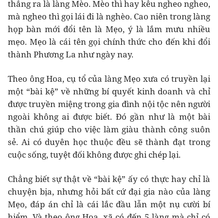
thẳng ra là làng Mèo. Mèo thì hay kêu ngheo ngheo,
mà ngheo thì gọi lái đi là nghèo. Cao niên trong làng
họp bàn mới đổi tên là Mẹo, ý là lắm mưu nhiều
mẹo. Mẹo là cái tên gọi chính thức cho đến khi đổi
thành Phương La như ngày nay.
Theo ông Hoa, cụ tổ của làng Mẹo xưa có truyền lại
một “bài kệ” về những bí quyết kinh doanh và chỉ
được truyền miệng trong gia đình nội tộc nên người
ngoài không ai được biết. Đó gần như là một bài
thần chú giúp cho việc làm giàu thành công suôn
sẻ. Ai có duyên học thuộc đều sẽ thành đạt trong
cuộc sống, tuyệt đối không được ghi chép lại.
Chẳng biết sự thật về “bài kệ” ấy có thực hay chỉ là
chuyện bịa, nhưng hỏi bất cứ đại gia nào của làng
Mẹo, đáp án chỉ là cái lắc đầu lẫn một nụ cười bí
hiểm. Và theo ông Hoa, xã có đến 5 làng mà chỉ có