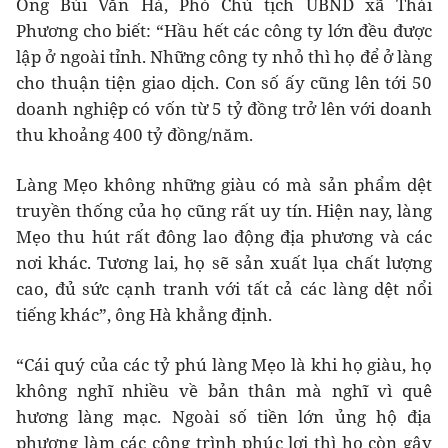
Ông Bùi Văn Hà, Phó Chủ tịch UBND xã Thái
Phương cho biết: “Hầu hết các công ty lớn đều được
lập ở ngoài tỉnh. Những công ty nhỏ thì họ để ở làng
cho thuận tiện giao dịch. Con số ấy cũng lên tới 50
doanh nghiệp có vốn từ 5 tỷ đồng trở lên với doanh
thu khoảng 400 tỷ đồng/năm.
Làng Mẹo không những giàu có mà sản phẩm dệt
truyền thống của họ cũng rất uy tín. Hiện nay, làng
Mẹo thu hút rất đông lao động địa phương và các
nơi khác. Tương lai, họ sẽ sản xuất lụa chất lượng
cao, đủ sức cạnh tranh với tất cả các làng dệt nổi
tiếng khác”, ông Hà khẳng định.
“Cái quý của các tỷ phú làng Mẹo là khi họ giàu, họ
không nghĩ nhiều về bản thân mà nghĩ vì quê
hương làng mạc. Ngoài số tiền lớn ủng hộ địa
phương làm các công trình phúc lợi thì họ còn gây