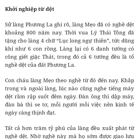
Khởi nghiệp từ dệt
Sử làng Phương La ghi rõ, làng Mẹo đã có nghề dệt
khoảng 800 năm nay. Thời vua Lý Thái Tông đã
tặng cho làng 4 chữ “Lục long ngự thiên”, tức dũng
khí như 6 con rồng. Làng lại có 6 danh tướng có
công giết giặc Thát, trong đó cả 6 tướng đều là tổ
nghề dệt của đất Phương La.
Con cháu làng Mẹo theo nghề từ đó đến nay. Khắp
trong và ngoài làng, lúc nào cũng nghe tiếng máy
dệt rầm rập suốt đêm ngày. Đàn ông thì dập máy,
đàn bà thì se tơ, mỗi người mỗi việc nên kinh tế
ngày càng thịnh đạt.
Tất cả hơn trăm tỷ phú của làng đều xuất phát từ
nghề dệt. Nhờ nghề này mà họ sớm được giao lưu