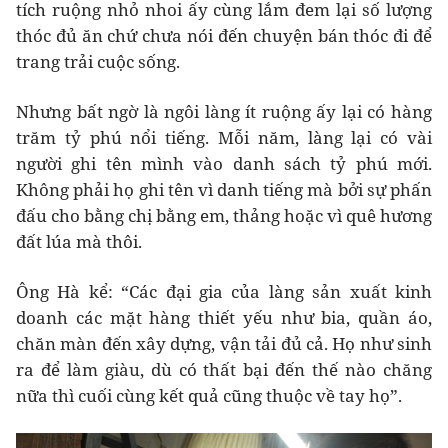
tích ruộng nhỏ nhoi ấy cùng lắm đem lại số lượng
thóc đủ ăn chứ chưa nói đến chuyện bán thóc đi để
trang trải cuộc sống.
Nhưng bất ngờ là ngôi làng ít ruộng ấy lại có hàng
trăm tỷ phú nổi tiếng. Mỗi năm, làng lại có vài
người ghi tên mình vào danh sách tỷ phú mới.
Không phải họ ghi tên vì danh tiếng mà bởi sự phấn
đấu cho bằng chị bằng em, thảng hoặc vì quê hương
đất lúa mà thôi.
Ông Hà kể: “Các đại gia của làng sản xuất kinh
doanh các mặt hàng thiết yếu như bia, quần áo,
chăn màn đến xây dựng, vận tải đủ cả. Họ như sinh
ra để làm giàu, dù có thất bại đến thế nào chăng
nữa thì cuối cùng kết quả cũng thuộc về tay họ”.