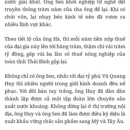
nước giải khát. Ông Sen khởi nghiệp từ nghề dệt
truyền thống trăm năm của cha ông để lại. Khi có
chút vốn, lại nhạy bén kinh tế nên đã vươn ra
nhiều lĩnh vực khác.
Theo tiết lộ của ông Hà, thì mỗi năm tiền nộp thuế
của đại gia này lên tới hàng trăm, thậm chí vài trăm
tỷ đồng, gấp vài ba lần số thuế nông nghiệp của
toàn tỉnh Thái Bình gộp lại.
Không chỉ có ông Sen, nhắc tới đại tỷ phú Vũ Quang
Huy thì nhiều người trong giới kinh doanh đều nể
phục. Với đôi bàn tay trắng, ông Huy đã dần dần
thành lập được cả một tập đoàn lớn chuyên sản
xuất nước khoáng. Không dừng lại ở thị trường nội
địa, ông Huy và ông Sen đã làm được điều kỳ diệu là
xuất khẩu vững chắc sản phẩm sang Mỹ và Tây Âu.