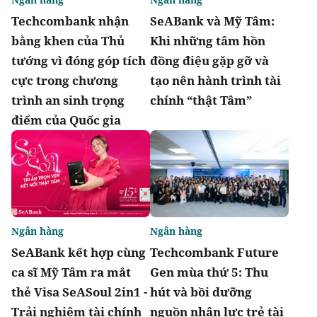
Techcombank nhận
SeABank và Mỹ Tâm:
bằng khen của Thủ
Khi những tâm hồn
tướng vì đóng góp tích
đồng điệu gặp gỡ và
cực trong chương
tạo nên hành trình tài
trình an sinh trọng
chính “thật Tâm”
điểm của Quốc gia
Ngân hàng
Ngân hàng
SeABank kết hợp cùng
Techcombank Future
ca sĩ Mỹ Tâm ra mắt
Gen mùa thứ 5: Thu
thẻ Visa SeASoul 2in1 -
hút và bồi dưỡng
Trải nghiệm tài chính
nguồn nhân lực trẻ tài