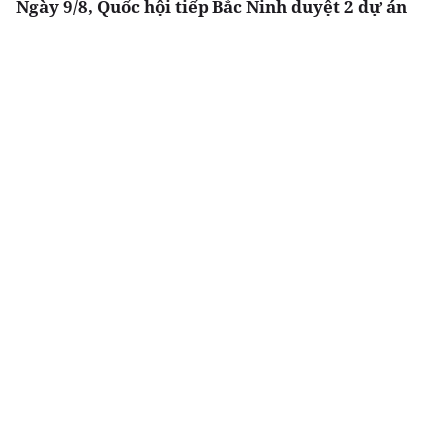
Ngày 9/8, Quốc hội tiếp
Bắc Ninh duyệt 2 dự án
tục thảo luận về hai dự
nhà ở xã hội tổng vốn
án luật liên quan đến
gần 2.000 tỷ tại
lĩnh vực tài chính,
phường Vũ Ninh, Nam
ngân hàng
Sơn
Chia sẻ
Thích
3.3k
Đô thị & đời sống
Địa phương
Ra mắt dự án Khu đô
TP.HCM tháo gỡ điểm
thị Thời đại ven sông
nghẽn đất đai, dự án
Times Riverside
tồn đọng kéo dài