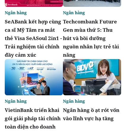
Ngân hàng
Ngân hàng
SeABank kết hợp cùng
Techcombank Future
ca sĩ Mỹ Tâm ra mắt
Gen mùa thứ 5: Thu
thẻ Visa SeASoul 2in1 -
hút và bồi dưỡng
Trải nghiệm tài chính
nguồn nhân lực trẻ tài
đầy cảm xúc
năng
Ngân hàng
Ngân hàng
VietinBank triển khai
Ngân hàng ồ ạt rót vốn
gói giải pháp tài chính
vào lĩnh vực hạ tầng
toàn diện cho doanh