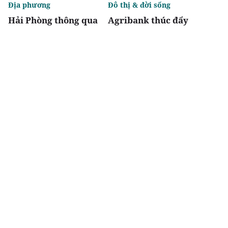
Địa phương
Đô thị & đời sống
Hải Phòng thông qua
Agribank thúc đẩy
danh mục 95 dự án
nguồn vốn tín dụng
phải thu hồi đất
phát triển nhà ở xã hội
cho lực lượng Công an
nhân dân
Chia sẻ
Thích
3.7k
Địa phương
Địa phương
Bắc Ninh chấp thuận
Thanh Hóa cho thuê
hai dự án nhà ở xã hội
đất triển khai Khu
tại phường Nam Sơn
công nghiệp Đồng
và Vũ Ninh
Vàng