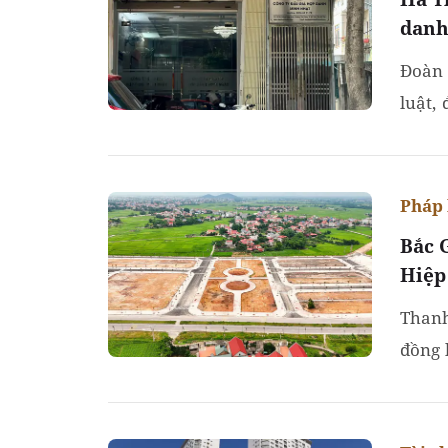
danh
Đoàn 
luật,
lao đ
Pháp 
Bắc 
Hiệp
Thanh
đồng 
quyết