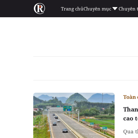
Trang chủ
Chuyên mục
Chuyên 
Toàn 
Than
cao 
Qua t