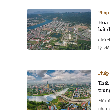
Pháp 
Hòa 
bất 
Chủ t
lý vi
kiểm 
Pháp 
Thái
tron
Mới đ
phạm 