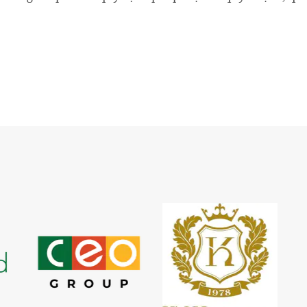
y dựng theo quy hoạch được duyệt, xử lý vi phạm...