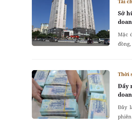
Tài c
Sở h
doan
Mặc d
đồng,
doanh
Thời 
Đẩy 
doan
Đây l
phiên
phủ b