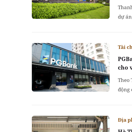
Thanh
dự án
HCM.
Tài c
PGBa
cho 
Theo 
động 
thiếu 
Địa 
Hà T