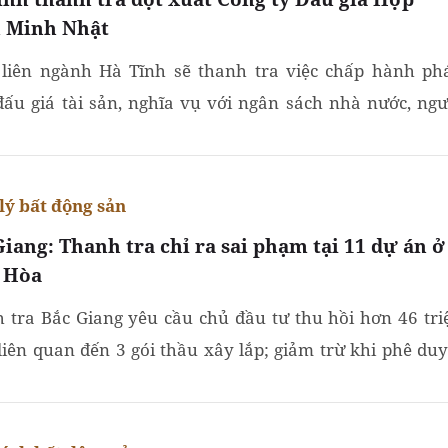
 Minh Nhật
liên ngành Hà Tĩnh sẽ thanh tra việc chấp hành ph
 đấu giá tài sản, nghĩa vụ với ngân sách nhà nước, ngư
ộng tại Công ty Đấu giá Hợp danh Minh Nhật.
lý bất động sản
Giang: Thanh tra chỉ ra sai phạm tại 11 dự án ở
 Hòa
 tra Bắc Giang yêu cầu chủ đầu tư thu hồi hơn 46 tri
liên quan đến 3 gói thầu xây lắp; giảm trừ khi phê duy
 toán dự án hoàn thành đối với 11 dự án số tiền hơn...