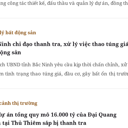
ong công tác thiết kế, đấu thầu và quản lý dự án, đồng th
ghị thu hồi, điều chỉnh và xử lý trách nhiệm các tập...
lý bất động sản
inh chỉ đạo thanh tra, xử lý việc thao túng gi
động sản
ịch UBND tỉnh Bắc Ninh yêu cầu kịp thời chấn chỉnh, xử 
m tình trạng thao túng giá, đầu cơ, gây bất ổn thị trườ
ộng sản trên địa bàn.
cảnh thị trường
dự án tổng quy mô 16.000 tỷ của Đại Quang
 tại Thủ Thiêm sắp bị thanh tra