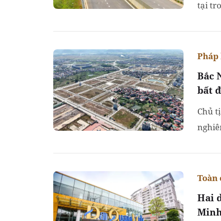
tại tr
kiến n
Pháp 
Bắc N
bất 
Chủ t
nghiê
bất đ
Toàn 
Hai 
Minh