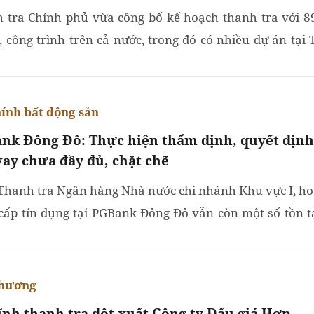
 tra Chính phủ vừa công bố kế hoạch thanh tra với 8
, công trình trên cả nước, trong đó có nhiều dự án tại T
hính bất động sản
nk Đông Đô: Thực hiện thẩm định, quyết định
vay chưa đầy đủ, chặt chẽ
Thanh tra Ngân hàng Nhà nước chi nhánh Khu vực I, ho
cấp tín dụng tại PGBank Đông Đô vẫn còn một số tồn tạ
sót, trong đó có thực hiện thẩm định, quyết định cho...
phương
ĩnh thanh tra đột xuất Công ty Đấu giá Hợp