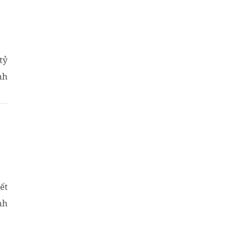
tỷ
nh
ết
nh