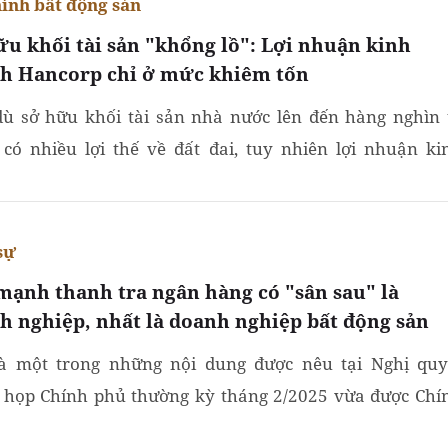
hính bất động sản
ữu khối tài sản "khổng lồ": Lợi nhuận kinh
h Hancorp chỉ ở mức khiêm tốn
ù sở hữu khối tài sản nhà nước lên đến hàng nghìn 
 có nhiều lợi thế về đất đai, tuy nhiên lợi nhuận ki
 của Tổng Công ty Xây dựng Hà Nội (Hancorp) trong...
sự
mạnh thanh tra ngân hàng có "sân sau" là
h nghiệp, nhất là doanh nghiệp bất động sản
à một trong những nội dung được nêu tại Nghị quy
 họp Chính phủ thường kỳ tháng 2/2025 vừa được Chí
an hành.