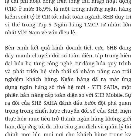
lệ chi phí hoạt động trên tổng thu nhập hoạt động
(CIR) ở mức 18,9%, là một trong những ngân hàng
kiểm soát tỷ lệ CIR tốt nhất toàn ngành. SHB duy trì
vị thế trong Top 5 Ngân hàng TMCP tư nhân lớn
nhất Việt Nam về vốn điều lệ.
Bên cạnh kết quả kinh doanh tích cực, SHB đang
đẩy mạnh chuyển đổi số toàn diện, tập trung hiện
đại hóa hạ tầng công nghệ, tự động hóa quy trình
và phát triển hệ sinh thái số nhằm nâng cao trải
nghiệm khách hàng. Ngân hàng đã ra mắt ứng
dụng ngân hàng số thế hệ mới - SHB SAHA, một
phiên bản nâng cấp toàn diện so với SHB Mobile. Sự
ra đời của SHB SAHA đánh dấu bước đột phá quan
trọng trong chiến lược chuyển đổi số của SHB, hiện
thực hóa mục tiêu trở thành ngân hàng không giới
hạn, đáp ứng tối đa nhu cầu giao dịch và quản lý tài
chính mọi lúc, mọi nơi cho khách hàng trong kỷ