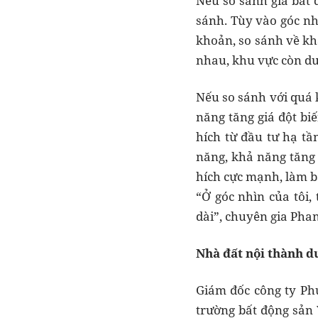
Nếu so sánh giá bất 
sánh. Tùy vào góc nh
khoản, so sánh về khả
nhau, khu vực còn dư 
Nếu so sánh với quá k
năng tăng giá đột biế
hích từ đầu tư hạ tầ
năng, khả năng tăng 
hích cực mạnh, làm bấ
“Ở góc nhìn của tôi,
dài”, chuyên gia Pha
Nhà đất nội thành d
Giám đốc công ty Ph
trường bất động sản