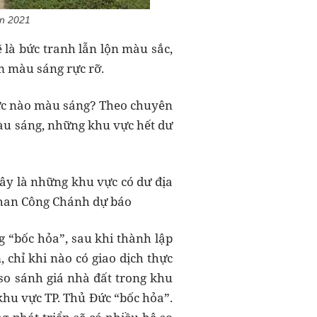
ản 2021
là bức tranh lẫn lộn màu sắc,
m màu sáng rực rỡ.
vực nào màu sáng? Theo chuyên
màu sáng, những khu vực hết dư
đây là những khu vực có dư địa
 Phan Công Chánh dự báo
g “bốc hỏa”, sau khi thành lập
chỉ khi nào có giao dịch thực
 so sánh giá nhà đất trong khu
khu vực TP. Thủ Đức “bốc hỏa”.