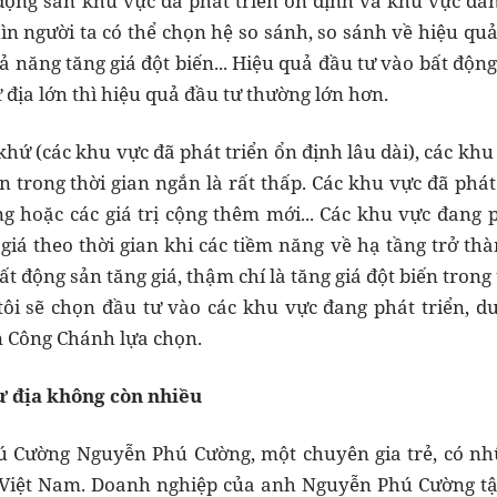
động sản khu vực đã phát triển ổn định và khu vực đan
ìn người ta có thể chọn hệ so sánh, so sánh về hiệu quả
 năng tăng giá đột biến... Hiệu quả đầu tư vào bất động
địa lớn thì hiệu quả đầu tư thường lớn hơn.
hứ (các khu vực đã phát triển ổn định lâu dài), các khu
n trong thời gian ngắn là rất thấp. Các khu vực đã phát
ng hoặc các giá trị cộng thêm mới... Các khu vực đang 
giá theo thời gian khi các tiềm năng về hạ tầng trở th
t động sản tăng giá, thậm chí là tăng giá đột biến trong 
 tôi sẽ chọn đầu tư vào các khu vực đang phát triển, d
n Công Chánh lựa chọn.
ư địa không còn nhiều
ú Cường Nguyễn Phú Cường, một chuyên gia trẻ, có nhữ
 Việt Nam. Doanh nghiệp của anh Nguyễn Phú Cường tập