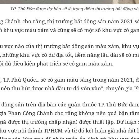
TP. Thủ Đức được dự báo sẽ là trọng điểm thị trường bất động s
 Chánh cho rằng, thị trường bất động sản năm 2021 sẽ 
có khu vực màu xám và cũng sẽ có một số khu vực có ga
hu vực nào của thị trường bất động sản màu xám, khu 
 những khu vực có dư địa tốt, tiềm năng lâu dài sẽ có 
ội đủ điều kiện phát triển sẽ có gam màu xám.
, TP. Phú Quốc... sẽ có gam màu sáng trong năm 2021, 
ài nên thu hút được nhà đầu tư đổ vốn vào", chuyên gia
t động sản trên địa bàn các quận thuộc TP. Thủ Đức đan
gia Phan Công Chánh cho rằng không nên quá bận tâm, 
(giá được thị trường chấp nhận) được thiết lập. Dư luận
khu vực nội thành TP.HCM và từ đó kết luận giá nhà đất 