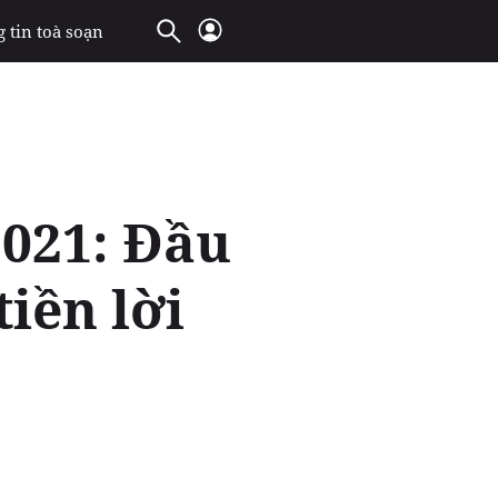
 tin toà soạn
2021: Đầu
iền lời