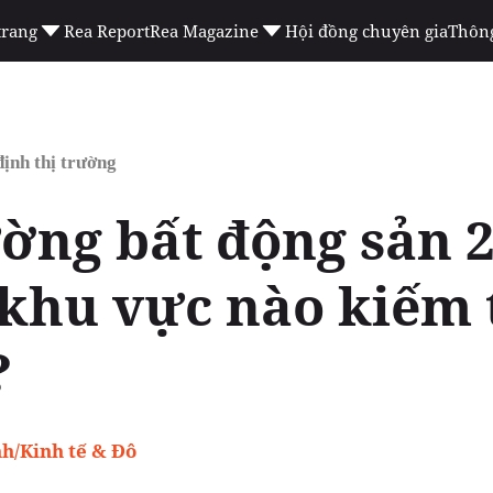
trang
Rea Report
Rea Magazine
Hội đồng chuyên gia
Thông
ịnh thị trường
ường bất động sản 
khu vực nào kiếm t
?
h/Kinh tế & Đô