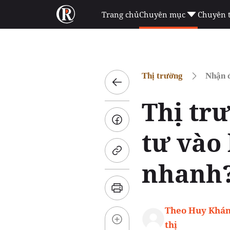
Trang chủ
Chuyên mục
Chuyên 
Thị trường
Nhận đ
Thị tr
tư vào 
nhanh
Theo Huy Khán
thị