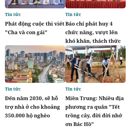
Tin tức
Tin tức
Phát động cuộc thi viết
Báo chí phát huy 4
"Cha và con gái"
chức năng, vượt lên
khó khăn, thách thức
Tin tức
Tin tức
Đến năm 2030, sẽ hỗ
Miền Trung: Nhiều địa
trợ nhà ở cho khoảng
phương ra quân "Tết
350.000 hộ nghèo
trồng cây, đời đời nhớ
ơn Bác Hồ"