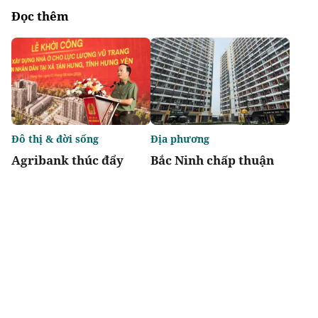
Đọc thêm
Đô thị & đời sống
Địa phương
Agribank thúc đẩy
Bắc Ninh chấp thuận
nguồn vốn tín dụng
hai dự án nhà ở xã hội
phát triển nhà ở xã hội
tại phường Nam Sơn
cho lực lượng Công an
và Vũ Ninh
nhân dân
Chia sẻ
Thích
4.9k