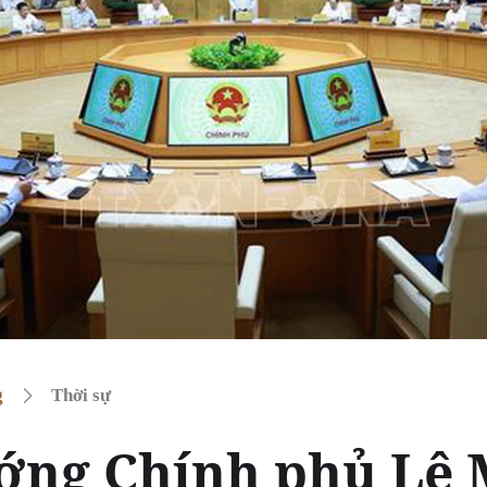
g
Thời sự
ớng Chính phủ Lê