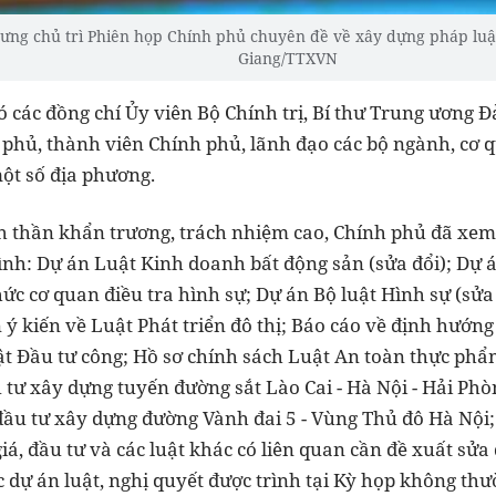
ng chủ trì Phiên họp Chính phủ chuyên đề về xây dựng pháp luậ
Giang/TTXVN
 các đồng chí Ủy viên Bộ Chính trị, Bí thư Trung ương 
phủ, thành viên Chính phủ, lãnh đạo các bộ ngành, cơ q
ột số địa phương.
nh thần khẩn trương, trách nhiệm cao, Chính phủ đã xem x
trình: Dự án Luật Kinh doanh bất động sản (sửa đổi); Dự 
ức cơ quan điều tra hình sự; Dự án Bộ luật Hình sự (sửa
 ý kiến về Luật Phát triển đô thị; Báo cáo về định hướn
t Đầu tư công; Hồ sơ chính sách Luật An toàn thực phẩm 
tư xây dựng tuyến đường sắt Lào Cai - Hà Nội - Hải Phò
đầu tư xây dựng đường Vành đai 5 - Vùng Thủ đô Hà Nội; 
iá, đầu tư và các luật khác có liên quan cần đề xuất sử
c dự án luật, nghị quyết được trình tại Kỳ họp không th