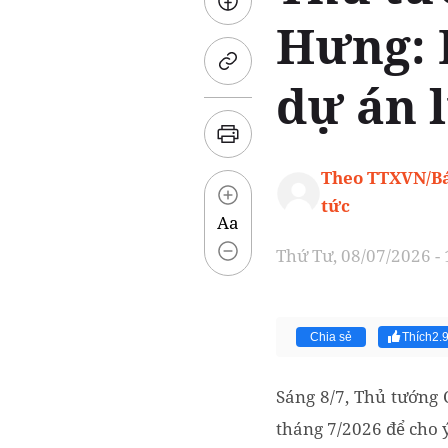
Hưng: 
dự án l
Theo TTXVN/Bá
tức
Aa
Thứ Tư, 08/07/2026 -
Chia sẻ
Thích
2.
Sáng 8/7, Thủ tướng
tháng 7/2026 để cho ý