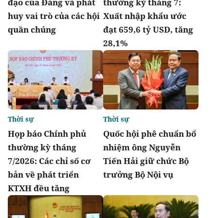
đạo của Đảng và phát
thường kỳ tháng 7:
huy vai trò của các hội
Xuất nhập khẩu ước
quần chúng
đạt 659,6 tỷ USD, tăng
28,1%
Thời sự
Thời sự
Họp báo Chính phủ
Quốc hội phê chuẩn bổ
thường kỳ tháng
nhiệm ông Nguyễn
7/2026: Các chỉ số cơ
Tiến Hải giữ chức Bộ
bản về phát triển
trưởng Bộ Nội vụ
KTXH đều tăng