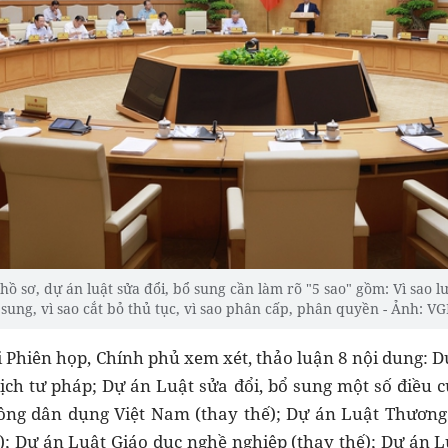
ồ sơ, dự án luật sửa đổi, bổ sung cần làm rõ "5 sao" gồm: Vì sao lư
sung, vì sao cắt bỏ thủ tục, vì sao phân cấp, phân quyền - Ảnh: V
i Phiên họp, Chính phủ xem xét, thảo luận 8 nội dung: D
lịch tư pháp; Dự án Luật sửa đổi, bổ sung một số điều
ng dân dụng Việt Nam (thay thế); Dự án Luật Thương 
); Dự án Luật Giáo dục nghề nghiệp (thay thế); Dự án Lu