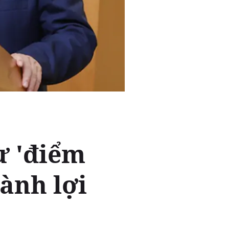
ừ 'điểm
ành lợi