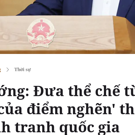
g
Thời sự
ớng: Đưa thể chế t
của điểm nghẽn' th
nh tranh quốc gia