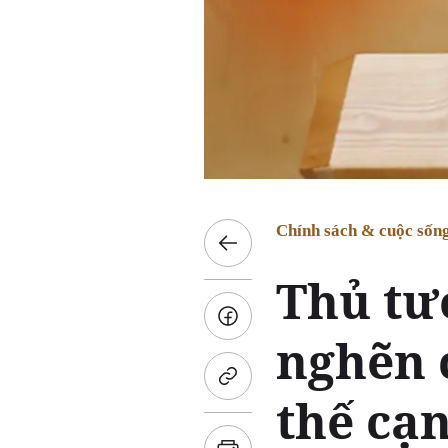
Chính sách & cuộc sốn
Thủ tư
nghẽn 
thế cạ