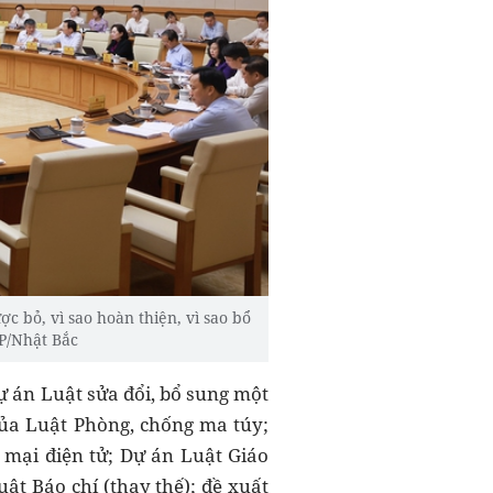
ợc bỏ, vì sao hoàn thiện, vì sao bổ
GP/Nhật Bắc
ự án Luật sửa đổi, bổ sung một
 của Luật Phòng, chống ma túy;
mại điện tử; Dự án Luật Giáo
ật Báo chí (thay thế); đề xuất