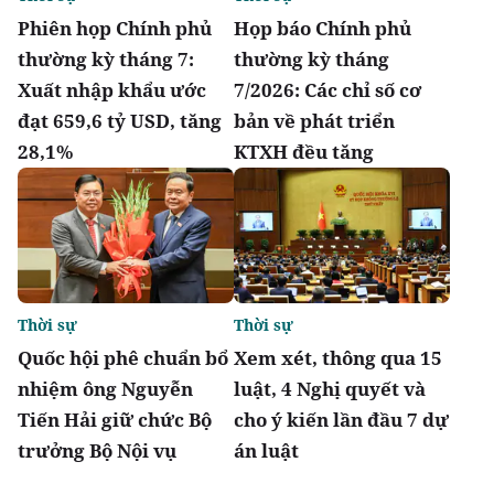
Phiên họp Chính phủ
Họp báo Chính phủ
thường kỳ tháng 7:
thường kỳ tháng
Xuất nhập khẩu ước
7/2026: Các chỉ số cơ
đạt 659,6 tỷ USD, tăng
bản về phát triển
28,1%
KTXH đều tăng
Thời sự
Thời sự
Quốc hội phê chuẩn bổ
Xem xét, thông qua 15
nhiệm ông Nguyễn
luật, 4 Nghị quyết và
Tiến Hải giữ chức Bộ
cho ý kiến lần đầu 7 dự
trưởng Bộ Nội vụ
án luật